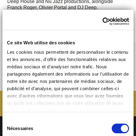
Deep House and Nu Jazz productions, alongside
Franck Roger, Olivier Portal and DJ Deep.
> Discover
Ce site Web utilise des cookies
Les cookies nous permettent de personnaliser le contenu
et les annonces, d'offrir des fonctionnalités relatives aux
médias sociaux et d'analyser notre trafic. Nous
partageons également des informations sur l'utilisation de
notre site avec nos partenaires de médias sociaux, de
publicité et d'analyse, qui peuvent combiner celles-ci
avec d'autres informations que vous leur avez fournies
ou qu'ils ont collectées lors de votre utilisation de leurs
services. Comme indiqué dans
la politique relative aux
cookies
, vous consentez au dépôt des cookies en
Sélection
cliquant sur « tout autoriser » ; vous refusez ce dépôt de
Nécessaires
du
cookies (sauf cookies nécessaires) en cliquant sur « tout