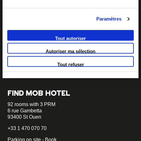
Paramètres
BECOME MOB
Tout autoriser
MOB HOTEL is growing into a cooperative movement
Autoriser ma sélection
If you want to create your own MOB HOTEL and belong
to our movement,
just write to us and tell us about your
project, we will tell you how to become MOB.
Tout refuser
becomemob@mobhotel.com
FIND MOB HOTEL
92 rooms with 3 PRM
6 rue Gambetta
93400 St Ouen
+33 1 470 070 70
Parking on site - Book