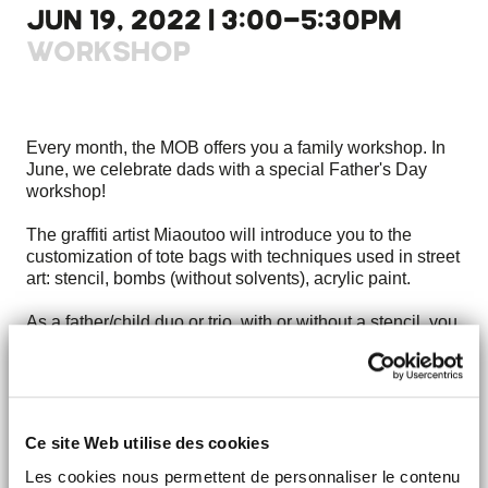
JUN 19, 2022 | 3:00-5:30PM
WORKSHOP
Every month, the MOB offers you a family workshop. In
June, we celebrate dads with a special Father's Day
workshop!
The graffiti artist Miaoutoo will introduce you to the
customization of tote bags with techniques used in street
art: stencil, bombs (without solvents), acrylic paint.
As a father/child duo or trio, with or without a stencil, you
will create your own work!
Two sessions of this workshop are offered at 3 p.m. and
4:30 p.m.
Ce site Web utilise des cookies
Free reservation required to participate in the workshop!
Les cookies nous permettent de personnaliser le contenu