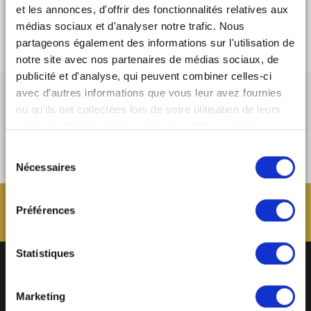
I'M COMING!
et les annonces, d'offrir des fonctionnalités relatives aux
>
médias sociaux et d'analyser notre trafic. Nous
partageons également des informations sur l'utilisation de
notre site avec nos partenaires de médias sociaux, de
publicité et d'analyse, qui peuvent combiner celles-ci
avec d'autres informations que vous leur avez fournies
ou qu'ils ont collectées lors de votre utilisation de leurs
services. Comme indiqué dans
la politique relative aux
cookies
, vous consentez au dépôt des cookies en
Sélection
cliquant sur « tout autoriser » ; vous refusez ce dépôt de
Nécessaires
du
cookies (sauf cookies nécessaires) en cliquant sur « tout
consentement
refuser ». Vous avez également la possibilité de
paramétrer vos choix en fonction de la finalité des
Préférences
cookies puis de les confirmer en cliquant sur le bouton «
autoriser ma sélection ». Vous pouvez retirer votre
Statistiques
consentement à tout moment via notre outil de
paramétrage des cookies, disponible dans notre politique
relative aux cookies sous l’onglet « mentions légales ».
Marketing