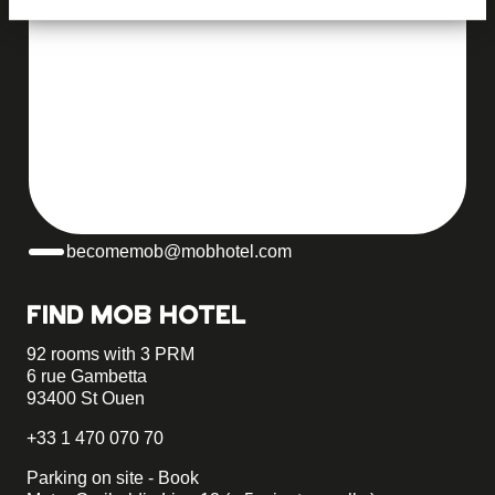
BECOME MOB
MOB HOTEL IS GROWING INTO A
COOPERATIVE MOVEMENT
IF YOU WANT TO CREATE YOUR OWN MOB
HOTEL AND BELONG TO OUR MOVEMENT,
JUST WRITE TO US AND TELL US ABOUT
YOUR PROJECT, WE WILL TELL YOU HOW
TO BECOME MOB.
becomemob@mobhotel.com
FIND MOB HOTEL
92 rooms with 3 PRM
6 rue Gambetta
93400 St Ouen
+33 1 470 070 70
Parking on site - Book