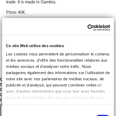
trade. It is made in Gambia.
Price: 40€.
Another session of this workshop will be offered at the
same times on Friday, November 26.
I'M GOING!
Ce site Web utilise des cookies
Les cookies nous permettent de personnaliser le contenu
et les annonces, d'offrir des fonctionnalités relatives aux
médias sociaux et d'analyser notre trafic. Nous
partageons également des informations sur l'utilisation de
notre site avec nos partenaires de médias sociaux, de
publicité et d'analyse, qui peuvent combiner celles-ci
avec d'autres informations que vous leur avez fournies
ou qu'ils ont collectées lors de votre utilisation de leurs
services. Comme indiqué dans
la politique relative aux
cookies
, vous consentez au dépôt des cookies en
Sélection