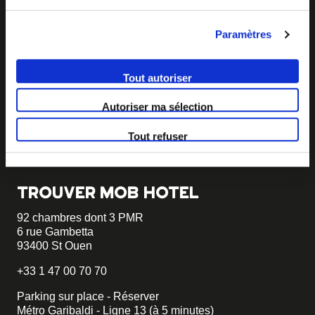
BECOME MOB
Paramètres
MOB HOTEL se développe en un véritable mouvement
coopératif.
Tout autoriser
Vous souhaitez créer votre MOB HOTEL et prendre part
Autoriser ma sélection
à notre mouvement,
écrivez-nous et racontez nous votre
projet, nous vous dirons comment faire.
Tout refuser
becomemob@mobhotel.com
TROUVER MOB HOTEL
92 chambres dont 3 PMR
6 rue Gambetta
93400 St Ouen
+33 1 47 00 70 70
Parking sur place - Réserver
Métro Garibaldi - Ligne 13 (à 5 minutes)