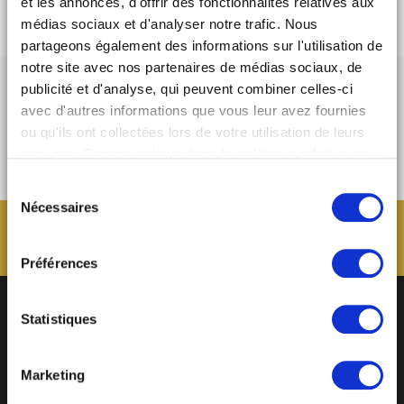
et les annonces, d'offrir des fonctionnalités relatives aux
médias sociaux et d'analyser notre trafic. Nous
partageons également des informations sur l'utilisation de
notre site avec nos partenaires de médias sociaux, de
publicité et d'analyse, qui peuvent combiner celles-ci
avec d'autres informations que vous leur avez fournies
ou qu'ils ont collectées lors de votre utilisation de leurs
services. Comme indiqué dans
la politique relative aux
cookies
, vous consentez au dépôt des cookies en
Sélection
cliquant sur « tout autoriser » ; vous refusez ce dépôt de
Nécessaires
du
cookies (sauf cookies nécessaires) en cliquant sur « tout
consentement
refuser ». Vous avez également la possibilité de
paramétrer vos choix en fonction de la finalité des
Préférences
cookies puis de les confirmer en cliquant sur le bouton «
autoriser ma sélection ». Vous pouvez retirer votre
Statistiques
consentement à tout moment via notre outil de
paramétrage des cookies, disponible dans notre politique
relative aux cookies sous l’onglet « mentions légales ».
Marketing