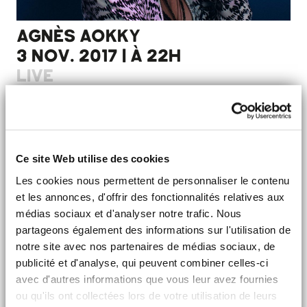
AGNÈS AOKKY
3 NOV. 2017 | À 22H
LIVE
Ce site Web utilise des cookies
Les cookies nous permettent de personnaliser le contenu
et les annonces, d'offrir des fonctionnalités relatives aux
médias sociaux et d'analyser notre trafic. Nous
partageons également des informations sur l'utilisation de
notre site avec nos partenaires de médias sociaux, de
MAB'ISH
publicité et d'analyse, qui peuvent combiner celles-ci
1 MARS 2018 | À 21H30
avec d'autres informations que vous leur avez fournies
ou qu'ils ont collectées lors de votre utilisation de leurs
LIVE