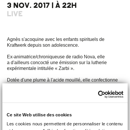
3 NOV. 2017 | À 22H
LIVE
Agnès s'acoquine avec les enfants spirituels de
Kraftwerk depuis son adolescence.
Ex-animatrice/chroniqueuse de radio Nova, elle
a d'ailleurs concocté une émission sur la lutherie
expérimentale intitulée « Zarbi ».
Dotée d'une plume à l'acide mouillé, elle confectionne
aujourd’hui un projet de poésie électronique et multiplie
moult featurings dont le nouveau Sporto Kantes aka
Futuro Pelo.
Son truc en plus, c'est platiner un melting-pot de sons,
Ce site Web utilise des cookies
affaire à suivre au MOB HOTEL !
Les cookies nous permettent de personnaliser le contenu
> Découvrir