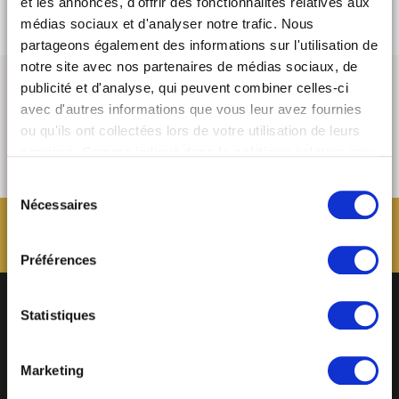
et les annonces, d'offrir des fonctionnalités relatives aux
médias sociaux et d'analyser notre trafic. Nous
partageons également des informations sur l'utilisation de
notre site avec nos partenaires de médias sociaux, de
publicité et d'analyse, qui peuvent combiner celles-ci
avec d'autres informations que vous leur avez fournies
ou qu'ils ont collectées lors de votre utilisation de leurs
services. Comme indiqué dans
la politique relative aux
cookies
, vous consentez au dépôt des cookies en
Sélection
cliquant sur « tout autoriser » ; vous refusez ce dépôt de
Nécessaires
du
cookies (sauf cookies nécessaires) en cliquant sur « tout
consentement
refuser ». Vous avez également la possibilité de
paramétrer vos choix en fonction de la finalité des
Préférences
cookies puis de les confirmer en cliquant sur le bouton «
autoriser ma sélection ». Vous pouvez retirer votre
Statistiques
consentement à tout moment via notre outil de
paramétrage des cookies, disponible dans notre politique
relative aux cookies sous l’onglet « mentions légales ».
Marketing