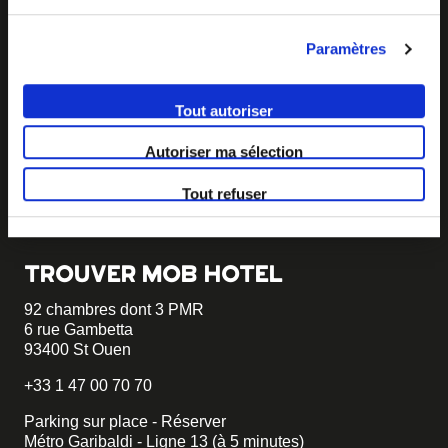
BECOME MOB
Paramètres
MOB HOTEL se développe en un véritable mouvement
coopératif.
Tout autoriser
Vous souhaitez créer votre MOB HOTEL et prendre part
Autoriser ma sélection
à notre mouvement,
écrivez-nous et racontez nous votre
projet, nous vous dirons comment faire.
Tout refuser
becomemob@mobhotel.com
TROUVER MOB HOTEL
92 chambres dont 3 PMR
6 rue Gambetta
93400 St Ouen
+33 1 47 00 70 70
Parking sur place - Réserver
Métro Garibaldi - Ligne 13 (à 5 minutes)