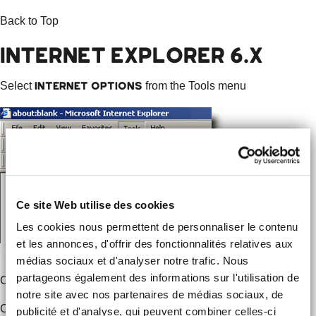
Back to Top
INTERNET EXPLORER 6.X
Internet Options
Select
from the Tools menu
Ce site Web utilise des cookies
Les cookies nous permettent de personnaliser le contenu
et les annonces, d'offrir des fonctionnalités relatives aux
médias sociaux et d'analyser notre trafic. Nous
partageons également des informations sur l'utilisation de
Privacy
Click on the
tab
notre site avec nos partenaires de médias sociaux, de
Default
Click the
button (or manually slide the bar down to
publicité et d'analyse, qui peuvent combiner celles-ci