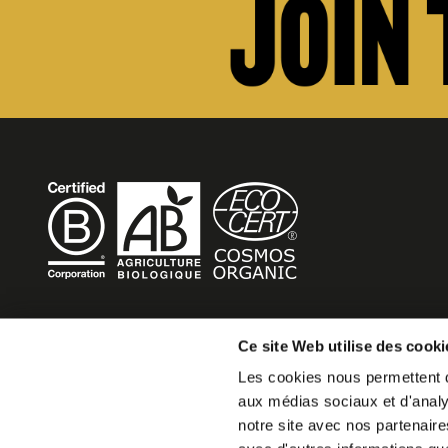
BECOME MOB
Ce site Web utilise des cooki
Les cookies nous permettent de
MOB HOTEL se développe en un véritable mouvement co
aux médias sociaux et d'analys
Vous souhaitez créer votre MOB HOTEL et prendre part 
notre site avec nos partenaire
mouvement,