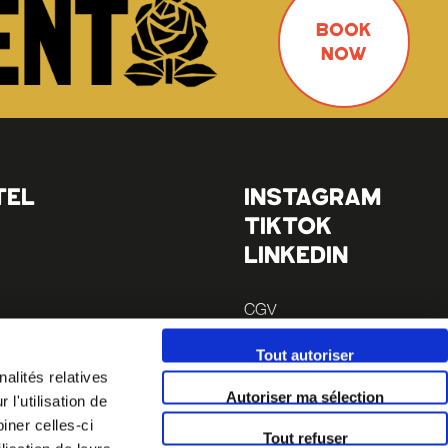
BOOK
NOW
TEL
INSTAGRAM
TIKTOK
LINKEDIN
CGV
Mentions légales
Tout autoriser
alités relatives
minutes)
Autoriser ma sélection
l'utilisation de
 14 (à 10
iner celles-ci
Tout refuser