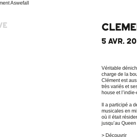
VE
CLEME
5 AVR. 20
Véritable dénic
charge de la bou
Clément est aus
très variés et se
house et l’indie
Il a participé a
musicales en mi
où il était résid
jusqu’au Queen 
> Découvrir