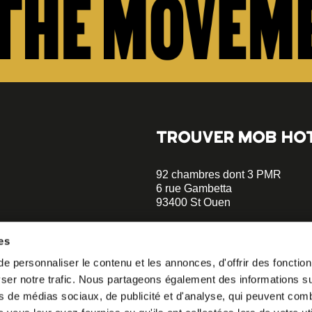
TROUVER MOB HO
92 chambres dont 3 PMR
6 rue Gambetta
93400 St Ouen
+33 1 47 00 70 70
es
Parking sur place - Réserver
 personnaliser le contenu et les annonces, d'offrir des fonctionn
opératif.
Métro Garibaldi - Ligne 13 (à 5 
er notre trafic. Nous partageons également des informations sur 
Métro Mairie de St Ouen - Ligne
à notre
minutes)
s de médias sociaux, de publicité et d'analyse, qui peuvent comb