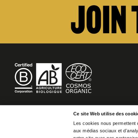
BECOME MOB
Ce site Web utilise des cooki
Les cookies nous permettent de
MOB HOTEL is growing into a cooperative movement
aux médias sociaux et d'analys
If you want to create your own MOB HOTEL and belong t