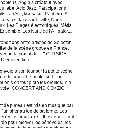
urnable Dj Anglais créateur avec
du label Acid Jazz. Participations
its carrées, Marsatac, Pantiero, St
âteaux, Jazz sur la ville, Nuits
nk, Les Plages électroniques, Métis
Ensemble, Les Nuits de l'Alligator....
transitions entre artistes de Selecter
lier de la scène groove en France,
sser brillamment du ...." OUTSIDE
 10eme édition
envoie à son tour sur la petite scène
ion de tunes. Le public suit…on
t on s’en fout plein les oreilles. Y a
 envoie" CONCERT AND CO / ZIC
t de plateau est mis en musique par
 Punisher au top de sa forme. Les
cient et nous aussi. Il reviendra tout
irée pour motiver les bénévoles, les