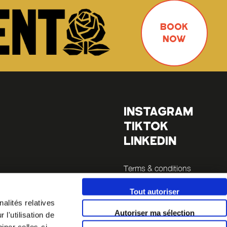
BOOK
NOW
INSTAGRAM
TIKTOK
LINKEDIN
Terms & conditions
Legals
Tout autoriser
es
alités relatives
Autoriser ma sélection
l'utilisation de
la Sucrière