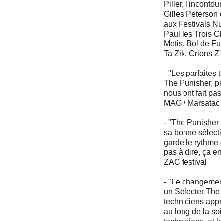
Piller, l'inconto
Gilles Peterson 
aux Festivals Nu
Paul les Trois Ch
Metis, Bol de Fu
Ta Zik, Crions Z'
- "Les parfaites 
The Punisher, pi
nous ont fait pa
MAG / Marsatac
- "The Punisher 
sa bonne sélect
garde le rythme e
pas à dire, ça
ZAC festival
- "Le changemen
un Selecter The
techniciens appré
au long de la so