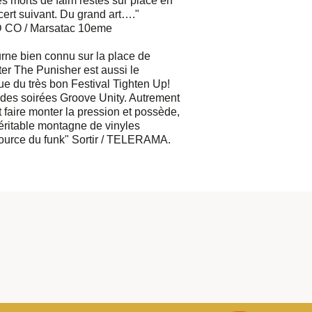
les morts de faim restés sur place en
cert suivant. Du grand art…."
O / Marsatac 10eme
turne bien connu sur la place de
ter The Punisher est aussi le
que du très bon Festival Tighten Up!
s des soirées Groove Unity. Autrement
it faire monter la pression et possède,
éritable montagne de vinyles
source du funk" Sortir / TELERAMA.