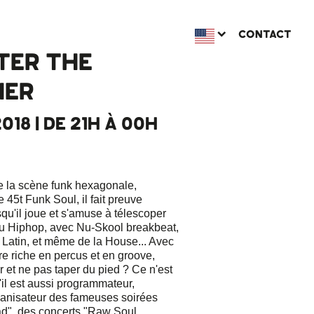
CONTACT
TER THE
HER
018 | DE 21H À 00H
 de la scène funk hexagonale,
 45t Funk Soul, il fait preuve
squ'il joue et s'amuse à télescoper
u Hiphop, avec Nu-Skool breakbeat,
u Latin, et même de la House... Avec
re riche en percus et en groove,
 et ne pas taper du pied ? Ce n'est
'il est aussi programmateur,
ganisateur des fameuses soirées
ad", des concerts "Raw Soul