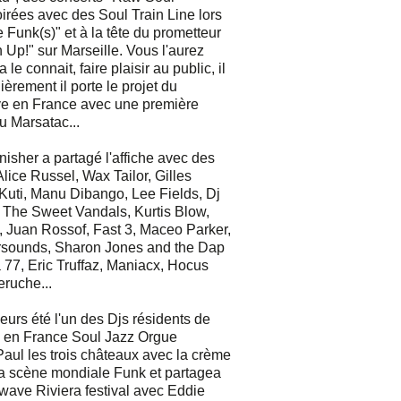
irées avec des Soul Train Line lors
Funk(s)" et à la tête du prometteur
n Up!" sur Marseille. Vous l'aurez
 le connait, faire plaisir au public, il
èrement il porte le projet du
ve en France avec une première
au Marsatac...
isher a partagé l'affiche avec des
lice Russel, Wax Tailor, Gilles
Kuti, Manu Dibango, Lee Fields, Dj
 The Sweet Vandals, Kurtis Blow,
, Juan Rossof, Fast 3, Maceo Parker,
sounds, Sharon Jones and the Dap
 77, Eric Truffaz, Maniacx, Hocus
ruche...
sieurs été l'un des Djs résidents de
al en France Soul Jazz Orgue
ul les trois châteaux avec la crème
la scène mondiale Funk et partagea
twave Riviera festival avec Eddie