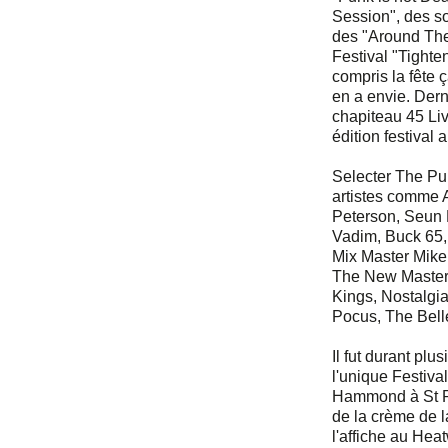
Session", des so
des "Around The 
Festival "Tighte
compris la fête ça
en a envie. Derni
chapiteau 45 Li
édition festival 
Selecter The Pun
artistes comme A
Peterson, Seun 
Vadim, Buck 65,
Mix Master Mike
The New Master
Kings, Nostalgia
Pocus, The Belle
Il fut durant plu
l'unique Festiv
Hammond à St Pa
de la crème de 
l'affiche au Hea