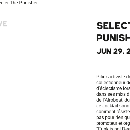
VE
SELEC
PUNIS
JUN 29, 2
Pilier activiste
collectionneur de
d'éclectisme lor
dans ses mixs d
de l'Afrobeat, d
ce cocktail sono
comment résister
pas pour rien qu
promoteur et or
"Funk is not De