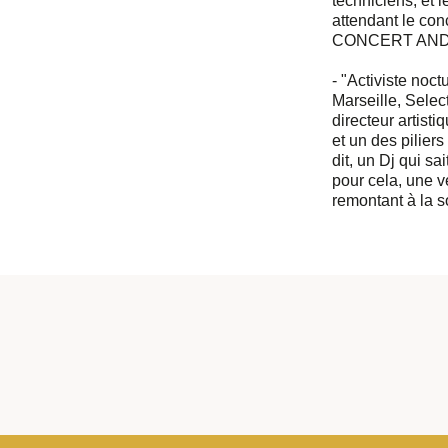
techniciens, et 
attendant le con
CONCERT AND C
- "Activiste noc
Marseille, Selec
directeur artisti
et un des pilier
dit, un Dj qui sa
pour cela, une v
remontant à la 