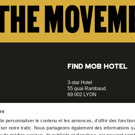
FIND MOB HOTEL
3-star Hotel
55 quai Rambaud
69 002 LYON
+33 4 58 55 55 88
es
A 5-minute walk to the Musée d
 personnaliser le contenu et les annonces, d'offrir des fonctionn
Confluences
er notre trafic. Nous partageons également des informations sur 
A 2-minute walk to Le Sucre et 
o our