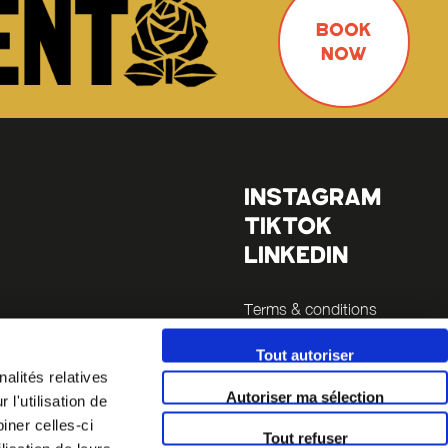
BOOK
NOW
INSTAGRAM
TIKTOK
LINKEDIN
Terms & conditions
Legals
Tout autoriser
es
alités relatives
Autoriser ma sélection
l'utilisation de
la Sucrière
iner celles-ci
Tout refuser