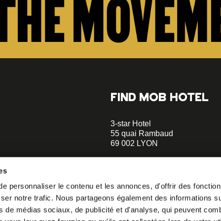
FIND MOB HOTEL
3-star Hotel
55 quai Rambaud
69 002 LYON
+33 4 58 55 55 88
es
A 5-minute walk to the Musée d
 personnaliser le contenu et les annonces, d'offrir des fonctionn
Confluences
er notre trafic. Nous partageons également des informations sur 
A 2-minute walk to Le Sucre et 
o our
s de médias sociaux, de publicité et d'analyse, qui peuvent comb
helloparis@mobhotel.com