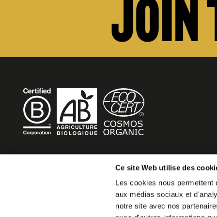
BECOME MOB
Ce site Web utilise des cooki
Les cookies nous permettent de
MOB HOTEL is growing into a cooperative movement
aux médias sociaux et d'analys
If you want to create your own MOB HOTEL and belong t
notre site avec nos partenaire
movement,