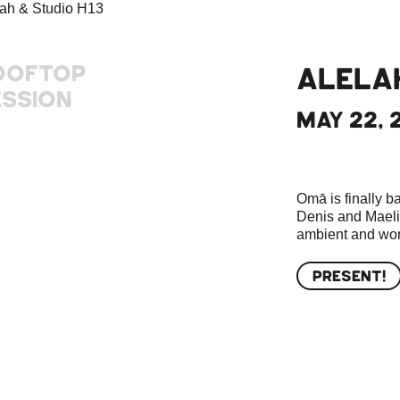
OOFTOP
ALELAH
ESSION
MAY 22, 
Omā is finally b
Denis and Maeli
ambient and wor
PRESENT!