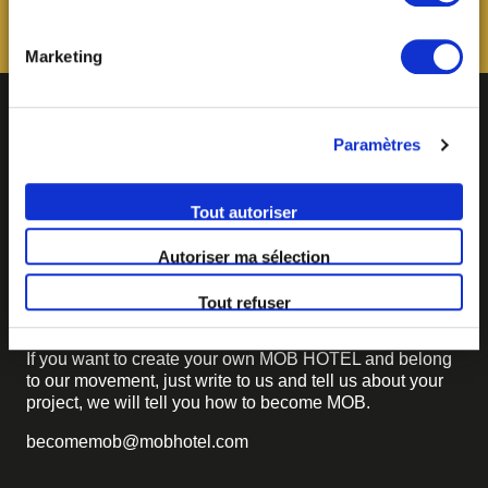
paramétrage des cookies, disponible dans notre politique
relative aux cookies sous l’onglet « mentions légales ».
Marketing
Paramètres
Tout autoriser
Autoriser ma sélection
BECOME MOB
Tout refuser
MOB HOTEL is growing into a cooperative movement
If you want to create your own MOB HOTEL and belong
to our movement,
just write to us and tell us about your
project, we will tell you how to become MOB.
becomemob@mobhotel.com