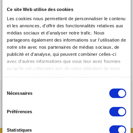
glutenfree, vegan option)
Ce site Web utilise des cookies
- Detox cocktail
- Open discussion about his practices and desires / good
Les cookies nous permettent de personnaliser le contenu
resolutions
et les annonces, d'offrir des fonctionnalités relatives aux
- Daily Helpers by Cementine & Octavie
médias sociaux et d'analyser notre trafic. Nous
partageons également des informations sur l'utilisation de
Single price: 30 euros. 18H - 19H30
notre site avec nos partenaires de médias sociaux, de
Registration by mail
octavieandthefoodies@gmail.com
,
publicité et d'analyse, qui peuvent combiner celles-ci
places limited to 15 people
avec d'autres informations que vous leur avez fournies
ou qu'ils ont collectées lors de votre utilisation de leurs
services. Comme indiqué dans
la politique relative aux
cookies
, vous consentez au dépôt des cookies en
Sélection
cliquant sur « tout autoriser » ; vous refusez ce dépôt de
Nécessaires
du
cookies (sauf cookies nécessaires) en cliquant sur « tout
consentement
refuser ». Vous avez également la possibilité de
paramétrer vos choix en fonction de la finalité des
Préférences
cookies puis de les confirmer en cliquant sur le bouton «
autoriser ma sélection ». Vous pouvez retirer votre
Statistiques
consentement à tout moment via notre outil de