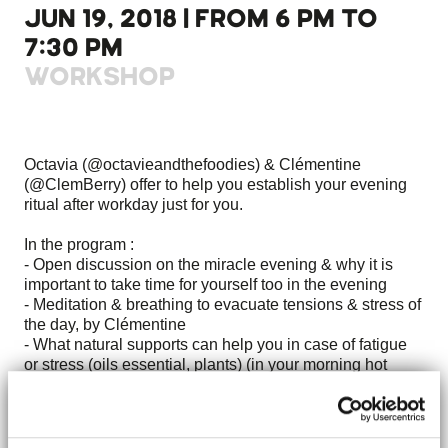
JUN 19, 2018 | FROM 6 PM TO
7:30 PM
WORKSHOP
Octavia (@octavieandthefoodies) & Clémentine
(@ClemBerry) offer to help you establish your evening
ritual after workday just for you.
In the program :
- Open discussion on the miracle evening & why it is
important to take time for yourself too in the evening
- Meditation & breathing to evacuate tensions & stress of
the day, by Clémentine
- What natural supports can help you in case of fatigue
or stress (oils essential, plants) (in your morning hot
water, your bath or even under your pillow) The top 3 of
Octavie.
- A cooking workshop for a healthy aperitif & easy to
prepare: making savory energy balls by Octavie (bio &