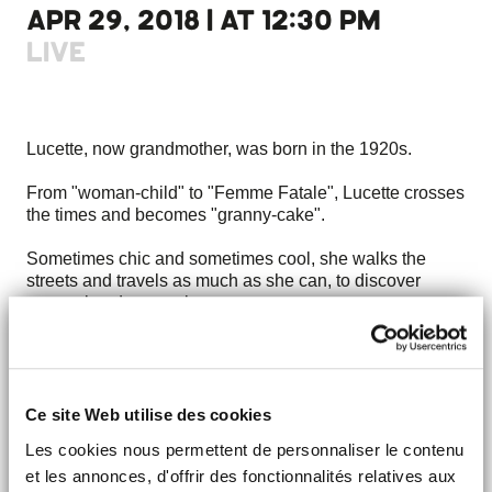
APR 29, 2018 | AT 12:30 PM
LIVE
Lucette, now grandmother, was born in the 1920s.
From "woman-child" to "Femme Fatale", Lucette crosses
the times and becomes "granny-cake".
Sometimes chic and sometimes cool, she walks the
streets and travels as much as she can, to discover
unusual and warm places.
Lucette, spruce and in a musical mood, is about to leave
her living room...
Ce site Web utilise des cookies
FACEBOOK
Les cookies nous permettent de personnaliser le contenu
INSTAGRAM
et les annonces, d'offrir des fonctionnalités relatives aux