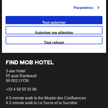
Paramètres
BECOME MOB
MOB HOTEL is growing into a cooperative movement
Tout autoriser
If you want to create your own MOB HOTEL and belong
Autoriser ma sélection
to our movement,
just write to us and tell us about your
project, we will tell you how to become MOB.
Tout refuser
becomemob@mobhotel.com
FIND MOB HOTEL
3-star Hotel
55 quai Rambaud
69 002 LYON
+33 4 58 55 55 88
A 5-minute walk to the Musée des Confluences
A 2-minute walk to Le Sucre et la Sucrière