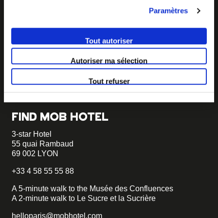
Paramètres
BECOME MOB
MOB HOTEL is growing into a cooperative movement
Tout autoriser
If you want to create your own MOB HOTEL and belong
Autoriser ma sélection
to our movement,
just write to us and tell us about your
project, we will tell you how to become MOB.
Tout refuser
becomemob@mobhotel.com
FIND MOB HOTEL
3-star Hotel
55 quai Rambaud
69 002 LYON
+33 4 58 55 55 88
A 5-minute walk to the Musée des Confluences
A 2-minute walk to Le Sucre et la Sucrière
helloparis@mobhotel.com