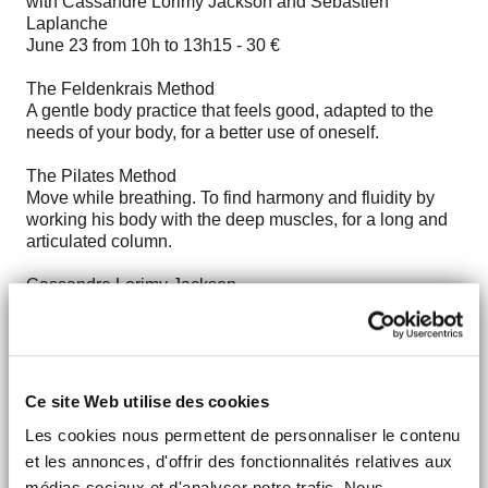
with Cassandre Lorimy Jackson and Sébastien
Laplanche
June 23 from 10h to 13h15 - 30 €
The Feldenkrais Method
A gentle body practice that feels good, adapted to the
needs of your body, for a better use of oneself.
The Pilates Method
Move while breathing. To find harmony and fluidity by
working his body with the deep muscles, for a long and
articulated column.
Cassandre Lorimy Jackson
Certified Feldenkrais® Practitioner - State
Choreographer Dance Diploma
Sébastien Laplanche
CNSM Paris Prize - School of American Ballet NYC -
Ce site Web utilise des cookies
State Diploma in Contemporary and Classical Dance.
Les cookies nous permettent de personnaliser le contenu
Certified Pilates Teacher - Carpet, Reformer, Cadillac,
Chair.
et les annonces, d'offrir des fonctionnalités relatives aux
médias sociaux et d'analyser notre trafic. Nous