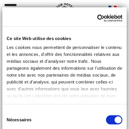
TOUT LE
ABOUT MOB
Ce site Web utilise des cookies
PROGRAMME
CERTIFICATIONS
ENVIRONNEMENT
Les cookies nous permettent de personnaliser le contenu
LE PEUPLE
et les annonces, d'offrir des fonctionnalités relatives aux
MOBILISÉS
médias sociaux et d'analyser notre trafic. Nous
ENGAGEMENTS
partageons également des informations sur l'utilisation de
notre site avec nos partenaires de médias sociaux, de
publicité et d'analyse, qui peuvent combiner celles-ci
avec d'autres informations que vous leur avez fournies
OBJECTIFS DE
ou qu'ils ont collectées lors de votre utilisation de leurs
DÉVELOPPEMENT DURABLE
services. Comme indiqué dans
la politique relative aux
CERTIFICATIONS
cookies
, vous consentez au dépôt des cookies en
Sélection
cliquant sur « tout autoriser » ; vous refusez ce dépôt de
Nécessaires
du
cookies (sauf cookies nécessaires) en cliquant sur « tout
consentement