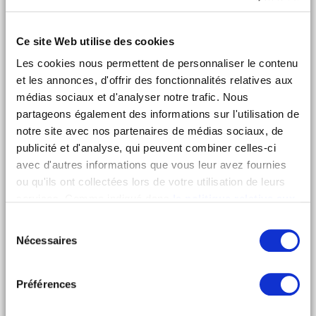
ECOCERT COSMOS ORGANIC
CERTIFICATIONS
Ce site Web utilise des cookies
Les cookies nous permettent de personnaliser le contenu
et les annonces, d'offrir des fonctionnalités relatives aux
ECOLABEL
médias sociaux et d'analyser notre trafic. Nous
CERTIFICATIONS
partageons également des informations sur l'utilisation de
notre site avec nos partenaires de médias sociaux, de
publicité et d'analyse, qui peuvent combiner celles-ci
avec d'autres informations que vous leur avez fournies
MSC
ou qu'ils ont collectées lors de votre utilisation de leurs
CERTIFICATIONS
services. Comme indiqué dans
la politique relative aux
cookies
, vous consentez au dépôt des cookies en
Sélection
cliquant sur « tout autoriser » ; vous refusez ce dépôt de
Nécessaires
du
cookies (sauf cookies nécessaires) en cliquant sur « tout
FSC
consentement
refuser ». Vous avez également la possibilité de
CERTIFICATIONS
paramétrer vos choix en fonction de la finalité des
Préférences
cookies puis de les confirmer en cliquant sur le bouton «