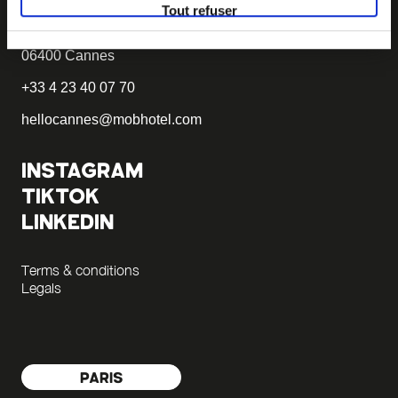
MOB HOTEL CANNES
Tout refuser
1 avenue de Lyon
06400 Cannes
+33 4 23 40 07 70
hellocannes@mobhotel.com
INSTAGRAM
TIKTOK
LINKEDIN
Terms & conditions
Legals
PARIS