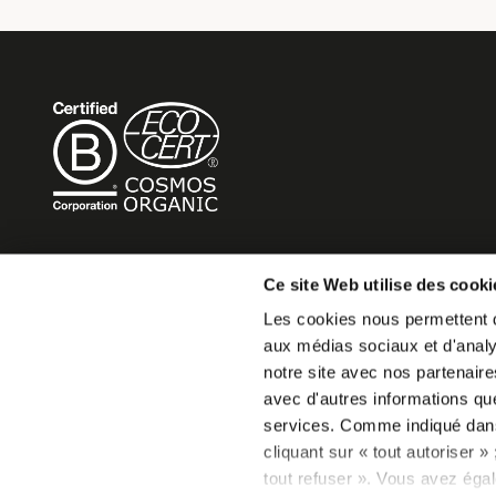
BECOME MOB
Ce site Web utilise des cooki
Les cookies nous permettent de
MOB HOTEL is growing into a cooperative movement
aux médias sociaux et d'analys
If you want to create your own MOB HOTEL and belong t
notre site avec nos partenaire
movement,
avec d'autres informations que 
just write to us and tell us about your project, we will tell
services. Comme indiqué da
become MOB.
cliquant sur « tout autoriser 
becomemob@mobhotel.com
tout refuser ». Vous avez égal