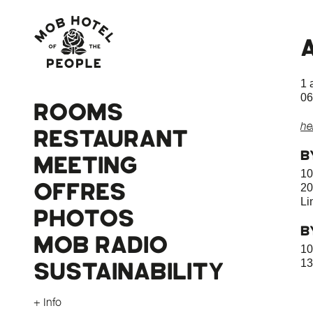
1 
06
ROOMS
he
RESTAURANT
B
MEETING
10
OFFRES
20
Li
PHOTOS
B
MOB RADIO
10
SUSTAINABILITY
13
+ Info