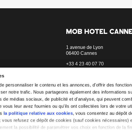
MOB HOTEL CANN
1 avenue de Lyon
06400 Cannes
+33 4 23 40 07 70
hellocannes@mobhotel.com
es
 personnaliser le contenu et les annonces, d'offrir des fonctionn
er notre trafic. Nous partageons également des informations sur 
o our
s de médias sociaux, de publicité et d'analyse, qui peuvent comb
vous leur avez fournies ou qu'ils ont collectées lors de votre uti
 you how to
ns
la politique relative aux cookies
, vous consentez au dépôt d
» ; vous refusez ce dépôt de cookies (sauf cookies nécessaires) e
ement la possibilité de paramétrer vos choix en fonction de la fin