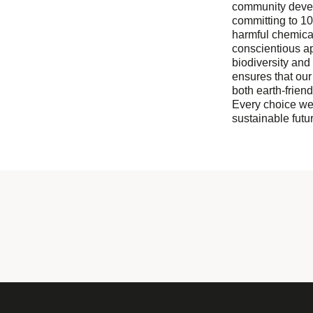
community devel
committing to 1
harmful chemical
conscientious a
biodiversity and
ensures that our
both earth-friend
Every choice we
sustainable futur