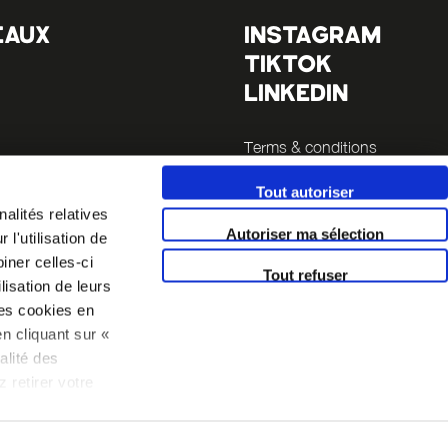
EAUX
INSTAGRAM
TIKTOK
LINKEDIN
Terms & conditions
Legals
Tout autoriser
alités relatives
Autoriser ma sélection
l'utilisation de
iner celles-ci
Tout refuser
lisation de leurs
es cookies en
n cliquant sur «
alité des
 retirer votre
 politique