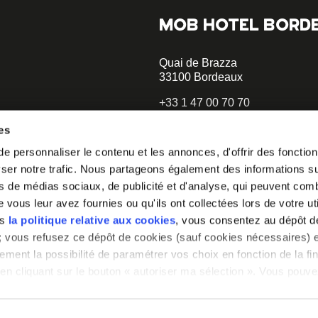
MOB HOTEL BORD
Quai de Brazza
33100 Bordeaux
+33 1 47 00 70 70
hellobordeaux@mobhotel.com
es
 personnaliser le contenu et les annonces, d'offrir des fonctionn
er notre trafic. Nous partageons également des informations sur 
o our
s de médias sociaux, de publicité et d'analyse, qui peuvent comb
vous leur avez fournies ou qu'ils ont collectées lors de votre uti
 you how to
ns
la politique relative aux cookies
, vous consentez au dépôt d
» ; vous refusez ce dépôt de cookies (sauf cookies nécessaires) e
ement la possibilité de paramétrer vos choix en fonction de la fin
en cliquant sur le bouton « autoriser ma sélection ». Vous pouvez
a notre outil de paramétrage des cookies, disponible dans notre
glet « mentions légales ».