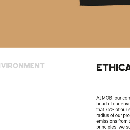
NVIRONMENT
ETHIC
At MOB, our comm
heart of our en
that 75% of our 
radius of our pro
emissions from t
principles, we s