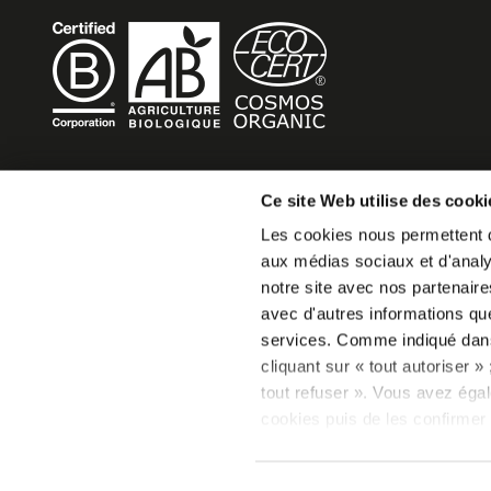
BECOME MOB
Ce site Web utilise des cooki
Les cookies nous permettent de
MOB HOTEL is growing into a cooperative movement
aux médias sociaux et d'analys
If you want to create your own MOB HOTEL and belong t
notre site avec nos partenaire
movement,
avec d'autres informations que 
just write to us and tell us about your project, we will tell
services. Comme indiqué da
become MOB.
cliquant sur « tout autoriser 
becomemob@mobhotel.com
tout refuser ». Vous avez égal
cookies puis de les confirmer 
consentement à tout moment vi
relative aux cookies sous l’on