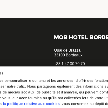
MOB HOTEL BORD
Quai de Brazza
33100 Bordeaux
+33 1 47 00 70 70
hellobordeaux@mobhotel.com
es
 personnaliser le contenu et les annonces, d'offrir des fonctionn
opératif.
er notre trafic. Nous partageons également des informations sur 
à notre
s de médias sociaux, de publicité et d'analyse, qui peuvent comb
vous leur avez fournies ou qu'ils ont collectées lors de votre uti
irons comment
ns
la politique relative aux cookies
, vous consentez au dépôt d