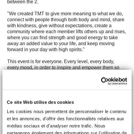
between the 2.
"We created TMT to give more meaning to what we do,
connect with people through both body and mind, share
with kindness, give without expectations, create a
community where each member lifts others up and rises,
where you can find strength and good energy to take
away an added value to your life, and keep moving
forward in your day with high spirits."
This event is for everyone. Every level, every body,
every mood, in order to inspire and empower them so
they can start the real deep change they are looking for
in their life.
Free participation
CLICK HERE TO SUBSCRIBE
Ce site Web utilise des cookies
Les cookies nous permettent de personnaliser le contenu
et les annonces, d'offrir des fonctionnalités relatives aux
médias sociaux et d'analyser notre trafic. Nous
partageons également des informations sur l'utilisation de