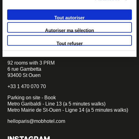
If you want to create your own MOB HOTEL and belong
to our movement,
just write to us and tell us about your
Tout autoriser
project, we will tell you how to become MOB.
Autoriser ma sélection
becomemob@mobhotel.com
Tout refuser
FIND MOB HOTEL
92 rooms with 3 PRM
6 rue Gambetta
93400 St Ouen
+33 1 470 070 70
Parking on site - Book
Metro Garibaldi - Line 13 (a 5 minutes walks)
Metro Mairie de St-Ouen - Ligne 14 (a 5 minutes walks)
helloparis@mobhotel.com
INSTAGRAM