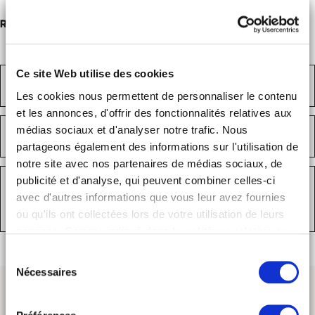
Référence : TSE
Ce site Web utilise des cookies
PAIEMENTS SÉCURISÉS
Les cookies nous permettent de personnaliser le contenu
et les annonces, d'offrir des fonctionnalités relatives aux
LIVRAISON SOUS 48H
médias sociaux et d'analyser notre trafic. Nous
partageons également des informations sur l'utilisation de
notre site avec nos partenaires de médias sociaux, de
SERVICE CLIENT
publicité et d'analyse, qui peuvent combiner celles-ci
avec d'autres informations que vous leur avez fournies
01 47 00 70 70
ou qu'ils ont collectées lors de votre utilisation de leurs
services. Comme indiqué dans
la politique relative aux
cookies
, vous consentez au dépôt des cookies en
Sélection
cliquant sur « tout autoriser » ; vous refusez ce dépôt de
Nécessaires
du
cookies (sauf cookies nécessaires) en cliquant sur « tout
consentement
refuser ». Vous avez également la possibilité de