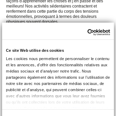
façons d'appréhender les choses et j'en passe et des
meilleurs! Nos activités sédentaires contractent et
renferment dans cette partie du corps des tensions
émotionnelles, provoquant à termes des douleurs
physiques souvent dorsales.
Dans cet atelier, nous aborderons un ensemble de
postures dans un processus d'ouverture du bassin,
d'allongement des psoas ( non ce n'est pas un gros mot,
ce sont les muscles qui relient le tronc aux jambes) et
Ce site Web utilise des cookies
tous les muscles fléchisseurs et extenseurs des
hanches, pour amener de la détente dans cette zone,
Les cookies nous permettent de personnaliser le contenu
libérer les énergies stagnantes et les mémoires
et les annonces, d'offrir des fonctionnalités relatives aux
émotionnelles. Nous terminerons cette pratique
médias sociaux et d'analyser notre trafic. Nous
dynamique par quelques postures plus douces de Yin
partageons également des informations sur l'utilisation de
Yoga , suivi d'une relaxation guidée au son du bol
notre site avec nos partenaires de médias sociaux, de
tibétain.
publicité et d'analyse, qui peuvent combiner celles-ci
Atelier ouvert à tous / Durée: 2h / Tarif: 30 euros
avec d'autres informations que vous leur avez fournies
ou qu'ils ont collectées lors de votre utilisation de leurs
Inscription par mail :
axelle@serialyogger.com
services. Comme indiqué dans
la politique relative aux
cookies
, vous consentez au dépôt des cookies en
Accueil : à partir de 10 heures