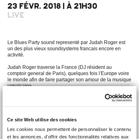
23 FÉVR. 2018 | À 21H30
LIVE
Le Blues Party sound representé par Judah Roger est
un des plus vieux soundsystems francais encore en
activité.
Judah Roger traverse la France (DJ résident au
comptoir general de Paris), quelques fois l'Europe voire
le monde afin de faire partager son amour de la musique
jamaïcaine.
Que ce soit en jouant des disques, en accompagnant
des artistes, au travers d'emissions de radio ou en
produisant des mixtapes c'est toujours au service de la
musique et des bonnes vibrations.
Ce site Web utilise des cookies
> Découvrir
Les cookies nous permettent de personnaliser le contenu
et les annonces, d'offrir des fonctionnalités relatives aux