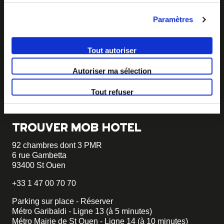
BECOME MOB
Paramètres
MOB HOTEL se développe en un véritable mouvement
coopératif.
Tout autoriser
Vous souhaitez créer votre MOB HOTEL et prendre part
à notre mouvement,
écrivez-nous et racontez nous votre
Autoriser ma sélection
projet, nous vous dirons comment faire.
Tout refuser
becomemob@mobhotel.com
TROUVER MOB HOTEL
92 chambres dont 3 PMR
6 rue Gambetta
93400 St Ouen
+33 1 47 00 70 70
Parking sur place - Réserver
Métro Garibaldi - Ligne 13 (à 5 minutes)
Métro Mairie de St Ouen - Ligne 14 (à 10 minutes)