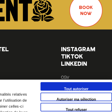
BOOK
NOW
TEL
INSTAGRAM
TIKTOK
LINKEDIN
CGV
Mentions légales
Tout autoriser
alités relatives
minutes)
Autoriser ma sélection
l'utilisation de
 14 (à 10
iner celles-ci
Tout refuser