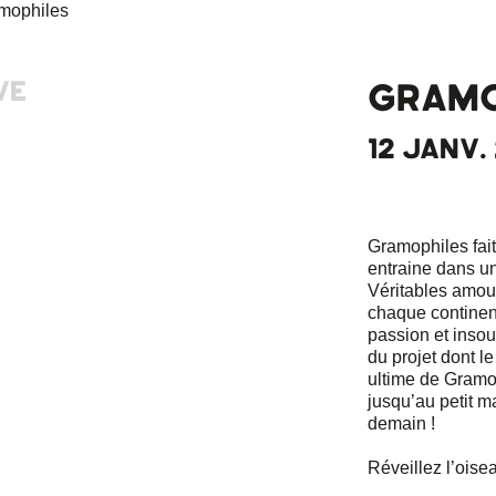
VE
GRAMO
12 JANV. 
Gramophiles fait 
entraine dans un
Véritables amour
chaque continent
passion et insou
du projet dont l
ultime de Gramop
jusqu’au petit m
demain !
Réveillez l’oisea