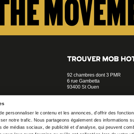
TROUVER MOB HO
92 chambres dont 3 PMR
6 rue Gambetta
93400 St Ouen
+33 1 47 00 70 70
es
Parking sur place - Réserver
 personnaliser le contenu et les annonces, d'offrir des fonctionn
opératif.
Métro Garibaldi - Ligne 13 (à 5 
er notre trafic. Nous partageons également des informations sur 
Métro Mairie de St Ouen - Ligne
à notre
minutes)
s de médias sociaux, de publicité et d'analyse, qui peuvent comb