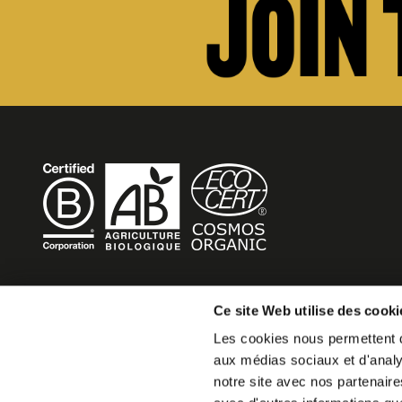
BECOME MOB
Ce site Web utilise des cooki
Les cookies nous permettent de
MOB HOTEL se développe en un véritable mouvement co
aux médias sociaux et d'analys
Vous souhaitez créer votre MOB HOTEL et prendre part 
notre site avec nos partenaire
mouvement,