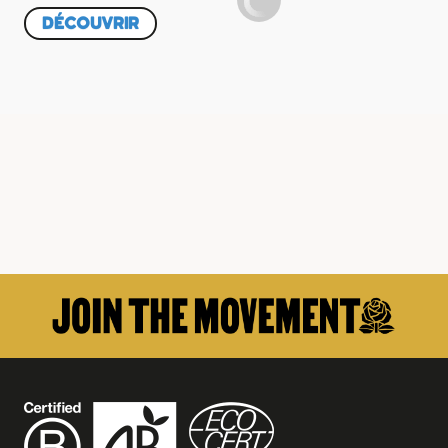
active, html .ui-bar-a .ui-btn.ui-btn-active,
html .ui-body-a .ui-
DÉCOUVRIR
btn.ui-btn-active, html body .ui-group-theme-a .ui-btn.ui-btn-
active,
html head+body .ui-btn.ui-btn-a.ui-btn-active, .ui-page-
theme-a .ui-checkbox-on:after,
html .ui-bar-a .ui-checkbox-
on:after, html .ui-body-a .ui-checkbox-on:after,
html body .ui-
group-theme-a .ui-checkbox-on:after, .ui-btn.ui-checkbox-on.ui-
btn-a:after,
.ui-page-theme-a .ui-flipswitch-active, html .ui-bar-a
.ui-flipswitch-active,
html .ui-body-a .ui-flipswitch-active, html
body .ui-group-theme-a .ui-flipswitch-active,
html body .ui-
flipswitch.ui-bar-a.ui-flipswitch-active,
.ui-page-theme-a .ui-
slider-track .ui-btn-active, html .ui-bar-a .ui-slider-track .ui-btn-
active,
html .ui-body-a .ui-slider-track .ui-btn-active, html body
.ui-group-theme-a .ui-slider-track .ui-btn-active,
html body div.ui-
slider-track.ui-body-a .ui-btn-active, .ui-btn-active
{
background-
color: #ffffff !important; /* Secondary colour */
border-color:
#BBBBBB !important;
color: #000000 !important; /* secondary
font color */
text-shadow: none !important;
}
.ui-page-theme-a .ui-
btn, html .ui-bar-a .ui-btn, html .ui-body-a .ui-btn,
html body .ui-
group-theme-a .ui-btn, html head+body .ui-btn.ui-btn-a,
.ui-
page-theme-a .ui-btn:visited, html .ui-bar-a .ui-btn:visited, html
.ui-body-a .ui-btn:visited,
html body .ui-group-theme-a .ui-
btn:visited, html head+body .ui-btn.ui-btn-a:visited,
.ui-btn:hover
{
background-color: #ffffff !important; /* Primary color */
border-