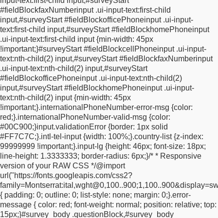
input-text:first-child input,
#surveyStart
rgba(195, 216, 37, 1) 51%, rgba(219, 240, 67, 1) 100%);
filter:
#fieldBlockfaxNumberinput .ui-input-text:first-child
progid:DXImageTransform.Microsoft.gradient(startColorstr="#e6
input,
#surveyStart #fieldBlockofficePhoneinput .ui-input-
endColorstr="#dbf043", GradientType=0);
}
#surveyStart
text:first-child input,
#surveyStart #fieldBlockhomePhoneinput
.packageBlock .added {
display: none;
}
.ui-datepicker {
z-index:
.ui-input-text:first-child input {
min-width: 45px
1000 !important;
}
body {
text-rendering: optimizeLegibility;
}
.ui-
!important;
}
#surveyStart #fieldBlockcellPhoneinput .ui-input-
overlay-a,
.ui-page-theme-a,
.ui-page-theme-a .ui-panel-wrapper
text:nth-child(2) input,
#surveyStart #fieldBlockfaxNumberinput
{
background-color: transparent !important;
border-color: none
.ui-input-text:nth-child(2) input,
#surveyStart
!important;
text-shadow: none;
}
.ui-page-theme-a .ui-focus {
box-
#fieldBlockofficePhoneinput .ui-input-text:nth-child(2)
shadow: none !important;
}
.ui-input-text input::placeholder {
input,
#surveyStart #fieldBlockhomePhoneinput .ui-input-
color: #707070;
font-weight: 400;
opacity: 50%;
}
.hide {
display:
text:nth-child(2) input {
min-width: 45px
none !important;
}
.ui-page-theme-a .ui-btn {
background-color:
!important;
}
.internationalPhoneNumber-error-msg {
color:
transparent !important;
border-color: transparent;
border: none
red;
}
.internationalPhoneNumber-valid-msg {
color:
!important;
font-weight: 400 !important;
font-family: Montserrat,
#00C900;
}
input.validationError {
border: 1px solid
Arial, Helvetica, sans-serif;
font-size: 0.85rem;
line-height:
#FF7C7C;
}
.intl-tel-input {
width: 100%;
}
.country-list {
z-index:
160%;
letter-spacing: 0.05em;
color: #a1a1a1 !important;
}
.ui-
99999999 !important;
}
.input-lg {
height: 46px;
font-size: 18px;
input-text input,
.ui-input-search input,
.ui-input-text
line-height: 1.3333333;
border-radius: 6px;
}
/*
* Responsive
#fieldblockfirstname input {
box-sizing: border-box;
width:
version of your RAW CSS
*/
@import
400px !important;
max-width: 100% !important;
height: 45px
url("https://fonts.googleapis.com/css2?
!important;
padding: 1px 2px 1px 0px;
border-radius: 0;
family=Montserrat:ital,wght@0,100..900;1,100..900&display=sw
background-color: transparent !important;
font-family:
{
padding: 0;
outline: 0;
list-style: none;
margin: 0;
}
.error-
Montserrat, Arial, Helvetica, sans-serif;
font-size: 15px;
font-
message {
color: red;
font-weight: normal;
position: relative;
top:
weight: 400;
line-height: 1.5;
color: black;
border-bottom: 1px
15px;
}
#survey_body .questionBlock,
#survey_body
solid #ccc;
border: none;
-webkit-appearance: none;
-moz-