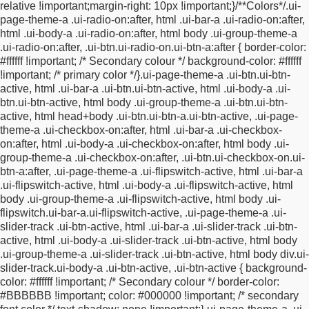
relative !important;
margin-right: 10px !important;
}
/**
Colors
*/
.ui-
.plainTextInputs.starPicker label {
background:
page-theme-a .ui-radio-on:after, html .ui-bar-a .ui-radio-on:after,
url(https://www.tcgms.net/scripts/responsive/images/stars/star_
html .ui-body-a .ui-radio-on:after, html body .ui-group-theme-a
no-repeat !important;
height: 40px !important;
width: 40px
.ui-radio-on:after,
.ui-btn.ui-radio-on.ui-btn-a:after {
border-color:
!important;
background-size: 40px 40px !important;
zoom: 1
#ffffff !important; /* Secondary colour */
background-color: #ffffff
!important;
opacity: 1 !important;
}
#surveyStart
!important; /* primary color */
}
.ui-page-theme-a .ui-btn.ui-btn-
.plainTextInputs.starPicker label.ui-btn:hover {
background:
active, html .ui-bar-a .ui-btn.ui-btn-active,
html .ui-body-a .ui-
url(https://www.tcgms.net/scripts/responsive/images/stars/star_f
btn.ui-btn-active, html body .ui-group-theme-a .ui-btn.ui-btn-
no-repeat !important;
background-size: 40px 40px
active,
html head+body .ui-btn.ui-btn-a.ui-btn-active, .ui-page-
!important;
}
#surveyStart .plainTextInputs.starPicker label.ui-
theme-a .ui-checkbox-on:after,
html .ui-bar-a .ui-checkbox-
btn.ui-btn-active, #surveyStart .plainTextInputs.starPicker
on:after, html .ui-body-a .ui-checkbox-on:after,
html body .ui-
label.ui-btn-active {
background:
group-theme-a .ui-checkbox-on:after, .ui-btn.ui-checkbox-on.ui-
url(https://www.tcgms.net/scripts/responsive/images/stars/star_f
btn-a:after,
.ui-page-theme-a .ui-flipswitch-active, html .ui-bar-a
no-repeat !important;
background-size: 40px 40px
.ui-flipswitch-active,
html .ui-body-a .ui-flipswitch-active, html
!important;
}
#surveyStart .plainTextInputs.starPicker label.ui-btn-
body .ui-group-theme-a .ui-flipswitch-active,
html body .ui-
highlighted, #surveyStart .plainTextInputs.starPicker label.ui-
flipswitch.ui-bar-a.ui-flipswitch-active,
.ui-page-theme-a .ui-
btn-hovered {
background:
slider-track .ui-btn-active, html .ui-bar-a .ui-slider-track .ui-btn-
url(https://www.tcgms.net/scripts/responsive/images/stars/star_f
active,
html .ui-body-a .ui-slider-track .ui-btn-active, html body
no-repeat !important;
background-size: 40px 40px
.ui-group-theme-a .ui-slider-track .ui-btn-active,
html body div.ui-
!important;
}
#surveyStart fieldset.ui-controlgroup-vertical div.ui-
slider-track.ui-body-a .ui-btn-active, .ui-btn-active
{
background-
radio label, #surveyStart fieldset.ui-controlgroup-vertical div.ui-
color: #ffffff !important; /* Secondary colour */
border-color:
checkbox label {
min-height: 20px;
}
#surveyStart
#BBBBBB !important;
color: #000000 !important; /* secondary
button[type="submit"].ui-btn {
padding-top:11px;
padding-