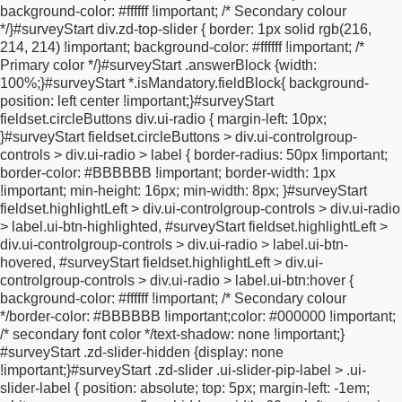
background-color: #ffffff !important; /* Secondary colour
.ui-input-text:nth-child(2) input,
#surveyStart
*/
}
#surveyStart div.zd-top-slider {
border: 1px solid rgb(216,
#fieldBlockofficePhoneinput .ui-input-text:nth-child(2)
214, 214) !important;
background-color: #ffffff !important; /*
input,
#surveyStart #fieldBlockhomePhoneinput .ui-input-
Primary color */
}
#surveyStart .answerBlock {
width:
text:nth-child(2) input {
min-width: 45px
100%;
}
#surveyStart *.isMandatory.fieldBlock{
background-
!important;
}
.internationalPhoneNumber-error-msg {
color:
position: left center !important;
}
#surveyStart
red;
}
.internationalPhoneNumber-valid-msg {
color:
fieldset.circleButtons div.ui-radio {
margin-left: 10px;
#00C900;
}
input.validationError {
border: 1px solid
}
#surveyStart fieldset.circleButtons > div.ui-controlgroup-
#FF7C7C;
}
.intl-tel-input {
width: 100%;
}
.country-list {
z-index:
controls > div.ui-radio > label {
border-radius: 50px !important;
99999999 !important;
}
.input-lg {
height: 46px;
font-size: 18px;
border-color: #BBBBBB !important;
border-width: 1px
line-height: 1.3333333;
border-radius: 6px;
}
/*
* Responsive
!important;
min-height: 16px;
min-width: 8px;
}
#surveyStart
version of your RAW CSS
*/
@import
fieldset.highlightLeft > div.ui-controlgroup-controls > div.ui-radio
url("https://fonts.googleapis.com/css2?
> label.ui-btn-highlighted,
#surveyStart fieldset.highlightLeft >
family=Montserrat:ital,wght@0,100..900;1,100..900&display=sw
div.ui-controlgroup-controls > div.ui-radio > label.ui-btn-
{
padding: 0;
outline: 0;
list-style: none;
margin: 0;
}
.error-
hovered,
#surveyStart fieldset.highlightLeft > div.ui-
message {
color: red;
font-weight: normal;
position: relative;
top:
controlgroup-controls > div.ui-radio > label.ui-btn:hover {
15px;
}
#survey_body .questionBlock,
#survey_body
background-color: #ffffff !important; /* Secondary colour
.questionText,
#survey_body .answerBlock {
background-color:
*/
border-color: #BBBBBB !important;
color: #000000 !important;
transparent;
border: 1px hidden;
}
html .ui-btn.ui-checkbox-on.ui-
/* secondary font color */
text-shadow: none !important;
}
checkbox-on:after {
background-image: none;
}
.ui-page-theme-a
#surveyStart .zd-slider-hidden {
display: none
.ui-checkbox-on:after {
background-color: transparent
!important;
}
#surveyStart .zd-slider .ui-slider-pip-label > .ui-
!important;
border-color: transparent !important;
color:
slider-label {
position: absolute;
top: 5px;
margin-left: -1em;
transparent !important;
text-shadow: none !important;
}
.ui-btn.ui-