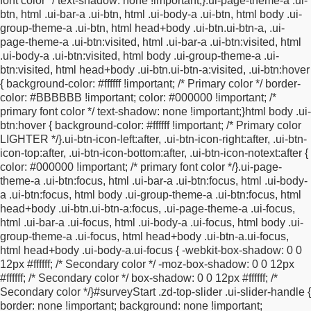
font color */
text-shadow: none !important;
}
.ui-page-theme-a .ui-
bottom:11px;
font-size: 13pt;
}
#surveyStart .ui-widget-content
btn, html .ui-bar-a .ui-btn, html .ui-body-a .ui-btn,
html body .ui-
{
color: inherit;
}
#surveyStart #fieldBlockcellPhoneinput .ui-input-
group-theme-a .ui-btn, html head+body .ui-btn.ui-btn-a,
.ui-
text,
#surveyStart #fieldBlockfaxNumberinput .ui-input-
page-theme-a .ui-btn:visited, html .ui-bar-a .ui-btn:visited, html
text,
#surveyStart #fieldBlockofficePhoneinput .ui-input-
.ui-body-a .ui-btn:visited,
html body .ui-group-theme-a .ui-
text,
#surveyStart #fieldBlockhomePhoneinput .ui-input-text
btn:visited, html head+body .ui-btn.ui-btn-a:visited,
.ui-btn:hover
{
display: inline-block !important;
margin-left: 3px;
margin-right:
{
background-color: #ffffff !important; /* Primary color */
border-
3px;
}
#surveyStart #fieldBlockcellPhoneinput .ui-
color: #BBBBBB !important;
color: #000000 !important; /*
select,
#surveyStart #fieldBlockfaxNumberinput .ui-
primary font color */
text-shadow: none !important;
}
html body .ui-
select,
#surveyStart #fieldBlockofficePhoneinput .ui-
btn:hover {
background-color: #ffffff !important; /* Primary color
select,
#surveyStart #fieldBlockhomePhoneinput .ui-select
LIGHTER */
}
.ui-btn-icon-left:after, .ui-btn-icon-right:after, .ui-btn-
{
display: inline-block !important;
}
#surveyStart
icon-top:after,
.ui-btn-icon-bottom:after, .ui-btn-icon-notext:after {
#fieldBlockcellPhoneinput .ui-input-text input,
#surveyStart
color: #000000 !important; /* primary font color */
}
.ui-page-
#fieldBlockfaxNumberinput .ui-input-text input,
#surveyStart
theme-a .ui-btn:focus, html .ui-bar-a .ui-btn:focus, html .ui-body-
#fieldBlockofficePhoneinput .ui-input-text input,
#surveyStart
a .ui-btn:focus,
html body .ui-group-theme-a .ui-btn:focus, html
#fieldBlockhomePhoneinput .ui-input-text input {
min-width:
head+body .ui-btn.ui-btn-a:focus,
.ui-page-theme-a .ui-focus,
51px !important;
}
#surveyStart #fieldBlockcellPhoneinput .ui-
html .ui-bar-a .ui-focus, html .ui-body-a .ui-focus,
html body .ui-
input-text:first-child input,
#surveyStart
group-theme-a .ui-focus, html head+body .ui-btn-a.ui-focus,
#fieldBlockfaxNumberinput .ui-input-text:first-child
html head+body .ui-body-a.ui-focus {
-webkit-box-shadow: 0 0
input,
#surveyStart #fieldBlockofficePhoneinput .ui-input-
12px #ffffff; /* Secondary color */
-moz-box-shadow: 0 0 12px
text:first-child input,
#surveyStart #fieldBlockhomePhoneinput
#ffffff; /* Secondary color */
box-shadow: 0 0 12px #ffffff; /*
.ui-input-text:first-child input {
min-width: 45px
Secondary color */
}
#surveyStart .zd-top-slider .ui-slider-handle {
!important;
}
#surveyStart #fieldBlockcellPhoneinput .ui-input-
border: none !important;
background: none !important;
text:nth-child(2) input,
#surveyStart #fieldBlockfaxNumberinput