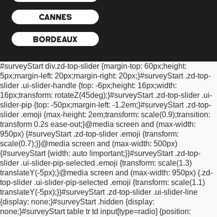
zoom: 0.9;
-moz-transform: scale(0.9); /* Firefox */
-o-transform:
CANNES
scale(0.9); /* Opera */
-webkit-transform: scale(0.9); /* Safari And
Chrome */
transform: scale(0.9); /* Standard Property */
padding-
left: 7px !important;
padding-right: 2px !important;
}
#surveyStart
BORDEAUX
.plainTextInputs label.ui-btn:hover {
background: none
!important;
border: none !important;
opacity:
#surveyStart div.zd-top-slider {
margin-top: 60px;
height:
1!important;
}
#surveyStart .plainTextInputs input {
display: none
5px;
margin-left: 20px;
margin-right: 20px;
}
#surveyStart .zd-top-
!important;
}
#surveyStart .plainTextInputs label.ui-btn.ui-btn-
slider .ui-slider-handle {
top: -6px;
height: 16px;
width:
active, #surveyStart .plainTextInputs label.ui-btn-active {
16px;
transform: rotateZ(45deg);
}
#surveyStart .zd-top-slider .ui-
background: none !important;
color: #000000 !important; /*
slider-pip {
top: -50px;
margin-left: -1.2em;
}
#surveyStart .zd-top-
primary font colour */
opacity: 1 !important;
filter:
slider .emoji {
max-height: 2em;
transform: scale(0.9);
transition:
alpha(opacity=100);
zoom: 1; /* IE */
-moz-transform: scale(1); /*
transform 0.2s ease-out;
}
@media screen and (max-width:
Firefox */
-o-transform: scale(1); /* Opera */
-webkit-transform:
950px) {
#surveyStart .zd-top-slider .emoji {
transform:
scale(1); /* Safari And Chrome */
transform: scale(1); /* Standard
scale(0.7);
}
}
@media screen and (max-width: 500px)
Property */
}
#surveyStart .progressBar > .progress-label {
{
#surveyStart {
width: auto !important;
}
}
#surveyStart .zd-top-
position: absolute;
left: 21px;
top: 3px;
font-size: 10pt;
color:
slider .ui-slider-pip-selected .emoji {
transform: scale(1.3)
#0E0E0E !important; /* primary font colour */
text-shadow: 1px
translateY(-5px);
}
@media screen and (max-width: 950px) {
.zd-
1px 0 #ffffff !important;
}
#surveyStart .progressBar {
position:
top-slider .ui-slider-pip-selected .emoji {
transform: scale(1.1)
relative !important;
border: 1px solid #B3B3B3
translateY(-5px);
}
}
#surveyStart .zd-top-slider .ui-slider-line
!important;
background: none !important;
background-color:
{
display: none;
}
#surveyStart .hidden {
display:
#F0F0F0 !important;
height: 23px !important;
}
#surveyStart *
none;
}
#surveyStart table tr td input[type=radio] {
position:
{
text-shadow: none !important;
}
#surveyStart