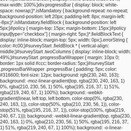
max-width: 100%;
}
div.progressBar {
display: block;
white-
.questionText {
width: 100% !important;
max-width: 100%
space: nowrap;
}
*.isMandatory {
background-repeat: no-repeat;
!important;
display: block !important;
margin-left: auto
background-position: left 20px;
padding-left: 8px;
margin-left:
!important;
margin-right: auto !important;
}
.wrapper {
display:
-8px;
}
*.isMandatory.fieldBlock {
background-position: left
block !important;
width: 100% !important;
}
div#fieldBlockemail,
5px;
}
#policy {
margin-top: 15px;
margin-bottom: 15px;
}
#policy
div#fieldBlockfirstname,
div#submitButton,
input[type="checkbox"] {
margin-right: 5px;
}
*.fieldBlockText {
div#fieldBlockemailinput,
div#fieldBlockfirstnameinput,
display: inline-block;
margin-top: 5px;
width: 0px;
}
.errorString {
#optInCheckbox,
#policy,
#a1734632311720,
color: #c00;
}
#surveyStart .fieldBlock * {
vertical-align:
#a1734638462199 {
display: block !important;
width: 100%
middle;
}
#surveyStart .twoColumns {
display: inline-block;
width:
!important;
max-width: 100% !important;
margin-left: auto
49%;
}
#surveyStart .progressBarWrapper {
margin: 10px 0;
!important;
margin-right: auto !important;
padding-left: 0
border: 1px solid #ccc;
border-radius: 5px;
}
#surveyStart
!important;
padding-right: 0 !important;
}
.ui-overlay-a
.progressBarWrapper .progressBar {
padding: 5px;
color:
#surveyStart #fieldBlockemail #fieldBlockemailinput input,
.ui-
#316600;
font-size: 12px;
background: rgb(230, 240, 163);
overlay-a #surveyStart #fieldBlockfirstname
background: -moz-linear-gradient(top, rgba(230, 240, 163, 1)
#fieldBlockfirstnameinput input,
.ui-input-text input,
.ui-input-
0%, rgba(210, 230, 56, 1) 50%, rgba(195, 216, 37, 1) 51%,
search input,
.ui-input-text #fieldblockfirstname input,
rgba(219, 240, 67, 1) 100%);
background: -webkit-
#surveyStart .fieldBlock input[type="text"],
div.fieldBlockInput >
gradient(linear, left top, left bottom, color-stop(0%, rgba(230,
input,
div.fieldBlockInput > select {
width: 100% !important;
max-
240, 163, 1)), color-stop(50%, rgba(210, 230, 56, 1)), color-
width: 100% !important;
min-width: 0 !important;
margin-right: 0
stop(51%, rgba(195, 216, 37, 1)), color-stop(100%, rgba(219,
!important;
display: block !important;
}
.ui-overlay-a #surveyStart
240, 67, 1)));
background: -webkit-linear-gradient(top, rgba(230,
#submitButton button[type="submit"].ui-btn {
display: block
240, 163, 1) 0%, rgba(210, 230, 56, 1) 50%, rgba(195, 216, 37,
!important;
width: 100% !important;
text-align: center !important;
1) 51%, rgba(219, 240, 67, 1) 100%);
background: -o-linear-
padding: 14px 16px !important;
line-height: 1.2 !important;