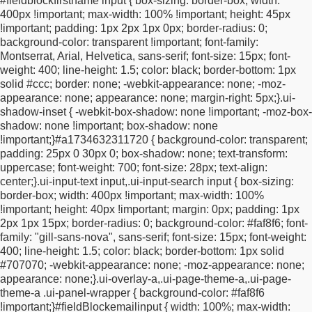
#fieldblockfirstname input {
box-sizing: border-box;
width:
display: block !important;
float: left !important;
margin: 0
400px !important;
max-width: 100% !important;
height: 45px
!important;
padding: 0 !important;
}
/* email takes remaining
!important;
padding: 1px 2px 1px 0px;
border-radius: 0;
space */
.ui-overlay-a #surveyStart #fieldBlockemail {
width:
background-color: transparent !important;
font-family:
calc(100% - 46px) !important;
max-width: calc(100% - 46px)
Montserrat, Arial, Helvetica, sans-serif;
font-size: 15px;
font-
!important;
}
/* arrow gets fixed width */
.ui-overlay-a
weight: 400;
line-height: 1.5;
color: black;
border-bottom: 1px
#surveyStart #submitButton {
width: 46px !important;
max-width:
solid #ccc;
border: none;
-webkit-appearance: none;
-moz-
46px !important;
text-align: center !important;
}
/* inner email
appearance: none;
appearance: none;
margin-right: 5px;
}
.ui-
wrappers must fill their container */
.ui-overlay-a #surveyStart
shadow-inset {
-webkit-box-shadow: none !important;
-moz-box-
#fieldBlockemailinput,
.ui-overlay-a #surveyStart
shadow: none !important;
box-shadow: none
#fieldBlockemailinput .ui-input-text {
width: 100% !important;
!important;
}
#a1734632311720 {
background-color: transparent;
max-width: 100% !important;
display: block !important;
margin:
padding: 25px 0 30px 0;
box-shadow: none;
text-transform:
0 !important;
padding: 0 !important;
}
/* email input itself */
.ui-
uppercase;
font-weight: 700;
font-size: 28px;
text-align:
overlay-a #surveyStart #fieldBlockemailinput input,
.ui-overlay-
center;
}
.ui-input-text input,
.ui-input-search input {
box-sizing:
a #surveyStart #fieldBlockemail .ui-input-text input,
.ui-overlay-
border-box;
width: 400px !important;
max-width: 100%
a #surveyStart .ui-input-text input {
width: 100% !important;
!important;
height: 40px !important;
margin: 0px;
padding: 1px
max-width: 100% !important;
height: 40px !important;
margin: 0
2px 1px 15px;
border-radius: 0;
background-color: #faf8f6;
font-
!important;
padding: 1px 12px 1px 15px !important;
box-sizing:
family: "gill-sans-nova", sans-serif;
font-size: 15px;
font-weight:
border-box !important;
}
/* arrow button itself */
.ui-overlay-a
400;
line-height: 1.5;
color: black;
border-bottom: 1px solid
#surveyStart #submitButton button[type="submit"].ui-btn,
.ui-
#707070;
-webkit-appearance: none;
-moz-appearance: none;
overlay-a #surveyStart #submitButton .ui-btn {
display: block
appearance: none;
}
.ui-overlay-a,
.ui-page-theme-a,
.ui-page-
!important;
width: 46px !important;
min-width: 46px !important;
theme-a .ui-panel-wrapper {
background-color: #faf8f6
height: 40px !important;
line-height: 40px !important;
padding: 0
!important;
}
#fieldBlockemailinput {
width: 100%;
max-width:
!important;
margin: 0 !important;
text-align: center !important;