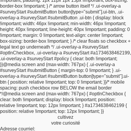
!important;
padding: 1px 12px 1px 15px !important;
box-sizing:
}
#surveyStart fieldset.circleButtons > div.ui-controlgroup-
border-box !important;
}
/* arrow button itself */
.ui-overlay-a
controls > div.ui-radio > label {
border-radius: 50px !important;
#surveyStart #submitButton button[type="submit"].ui-btn,
.ui-
border-color: #BBBBBB !important;
border-width: 1px
overlay-a #surveyStart #submitButton .ui-btn {
display: block
!important;
min-height: 16px;
min-width: 8px;
}
#surveyStart
!important;
width: 46px !important;
min-width: 46px !important;
fieldset.highlightLeft > div.ui-controlgroup-controls > div.ui-radio
height: 40px !important;
line-height: 40px !important;
padding: 0
> label.ui-btn-highlighted,
#surveyStart fieldset.highlightLeft >
!important;
margin: 0 !important;
text-align: center !important;
div.ui-controlgroup-controls > div.ui-radio > label.ui-btn-
box-sizing: border-box !important;
}
/* clear floats so checkbox +
hovered,
#surveyStart fieldset.highlightLeft > div.ui-
legal text go underneath */
.ui-overlay-a #surveyStart
controlgroup-controls > div.ui-radio > label.ui-btn:hover {
#optInCheckbox,
.ui-overlay-a #surveyStart #a1734638462199,
background-color: #ffffff !important; /* Secondary colour
.ui-overlay-a #surveyStart #policy {
clear: both !important;
*/
border-color: #BBBBBB !important;
color: #000000 !important;
}
}
@media screen and (max-width: 767px) {
.ui-overlay-a
/* secondary font color */
text-shadow: none !important;
}
#surveyStart #submitButton {
margin-top: 0 !important;
}
.ui-
#surveyStart .zd-slider-hidden {
display: none
overlay-a #surveyStart #submitButton button[type="submit"].ui-
!important;
}
#surveyStart .zd-slider .ui-slider-pip-label > .ui-
btn {
position: relative !important;
top: 0 !important;
}
}
/* mobile
slider-label {
position: absolute;
top: 5px;
margin-left: -1em;
spacing: push checkbox row BELOW the email border
white-space: pre;
overflow: hidden;
width: 60px;
left: auto;
min-
*/
@media screen and (max-width: 767px) {
#optInCheckbox {
height: 20px;
}
#surveyStart div.answerBlock table
clear: both !important;
display: block !important;
position:
tr:not(.radioGroup) td {
padding: 5px;
}
#surveyStart
relative !important;
top: 12px !important;
}
#a1734638462199 {
.plainTextInputs label {
background: none !important;
border:
position: relative !important;
top: 12px !important;
}
}
none !important;
border-radius: 0 !important;
opacity: 0.5
cultivez
!important;
padding: 0 !important;
border-radius: 20px
votre curiosité
!important;
margin: 2px !important;
filter: alpha(opacity=50);
Adresse courriel: