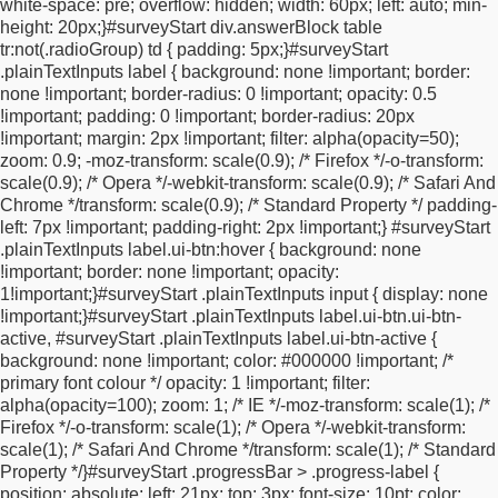
white-space: pre;
overflow: hidden;
width: 60px;
left: auto;
min-
checkbox-off:after {
background-color: transparent;
}
html.ui-
height: 20px;
}
#surveyStart div.answerBlock table
mobile {
font-size: 62.5%;
}
.ui-overlay-a {
background-color:
tr:not(.radioGroup) td {
padding: 5px;
}
#surveyStart
black;
}
.ui-body-a,
.ui-page-theme-a .ui-body-inherit,
html .ui-bar-
.plainTextInputs label {
background: none !important;
border:
a .ui-body-inherit,
html .ui-body-a .ui-body-inherit,
html body .ui-
none !important;
border-radius: 0 !important;
opacity: 0.5
group-theme-a .ui-body-inherit,
html .ui-panel-page-container-a
!important;
padding: 0 !important;
border-radius: 20px
{
background-color: transparent !important;
}
#surveyStart {
box-
!important;
margin: 2px !important;
filter: alpha(opacity=50);
sizing: border-box;
margin: 0 auto;
text-align: center;
zoom: 0.9;
-moz-transform: scale(0.9); /* Firefox */
-o-transform:
background-color: #faf8f6;
padding: 20px;
width: 100%;
max-
scale(0.9); /* Opera */
-webkit-transform: scale(0.9); /* Safari And
width: 520px;
}
.wrapper {
display: flex;
align-items: center;
Chrome */
transform: scale(0.9); /* Standard Property */
padding-
justify-content: center;
width:
left: 7px !important;
padding-right: 2px !important;
}
#surveyStart
100%;
}
div#fieldBlockemail,
div#fieldBlockfirstname,
div#submitB
.plainTextInputs label.ui-btn:hover {
background: none
{
display: inline-block;
max-width: 100%;
vertical-align: top;
}
.ui-
!important;
border: none !important;
opacity:
overlay-a #surveyStart #fieldBlockemail #fieldBlockemailinput
1!important;
}
#surveyStart .plainTextInputs input {
display: none
input,
.ui-overlay-a #surveyStart #fieldBlockfirstname
!important;
}
#surveyStart .plainTextInputs label.ui-btn.ui-btn-
#fieldBlockfirstnameinput input {
display: inline-block;
width:
active, #surveyStart .plainTextInputs label.ui-btn-active {
400px;
max-width: 100%;
height: 45px;
padding-left: 10px;
background: none !important;
color: #000000 !important; /*
border-top-right-radius: 0;
border-bottom-right-radius: 0;
font-
primary font colour */
opacity: 1 !important;
filter:
family: Montserrat, Arial, Helvetica, sans-serif;
font-size: 16px;
alpha(opacity=100);
zoom: 1; /* IE */
-moz-transform: scale(1); /*
color: #8a8a8a;
line-height: 2.3rem;
}
.ui-overlay-a #surveyStart
Firefox */
-o-transform: scale(1); /* Opera */
-webkit-transform:
#submitButton button[type="submit"].ui-btn {
display: inline-
scale(1); /* Safari And Chrome */
transform: scale(1); /* Standard
block;
font-family: Montserrat, Arial, Helvetica, sans-serif;
font-
Property */
}
#surveyStart .progressBar > .progress-label {
size: 26px;
color: #000000 !important;
background-color: #faf8f6
position: absolute;
left: 21px;
top: 3px;
font-size: 10pt;
color:
!important;
text-transform: uppercase;
padding: 0 0 0 5px;
line-