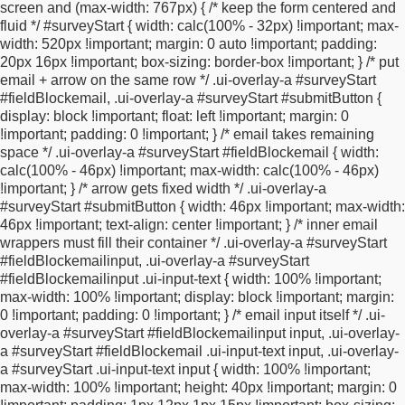
screen and (max-width: 767px) {
/* keep the form centered and
primary font color */
text-shadow: none !important;
}
html body .ui-
fluid */
#surveyStart {
width: calc(100% - 32px) !important;
max-
btn:hover {
background-color: #ffffff !important; /* Primary color
width: 520px !important;
margin: 0 auto !important;
padding:
LIGHTER */
}
.ui-btn-icon-left:after, .ui-btn-icon-right:after, .ui-btn-
20px 16px !important;
box-sizing: border-box !important;
}
/* put
icon-top:after,
.ui-btn-icon-bottom:after, .ui-btn-icon-notext:after {
email + arrow on the same row */
.ui-overlay-a #surveyStart
color: #000000 !important; /* primary font color */
}
.ui-page-
#fieldBlockemail,
.ui-overlay-a #surveyStart #submitButton {
theme-a .ui-btn:focus, html .ui-bar-a .ui-btn:focus, html .ui-body-
display: block !important;
float: left !important;
margin: 0
a .ui-btn:focus,
html body .ui-group-theme-a .ui-btn:focus, html
!important;
padding: 0 !important;
}
/* email takes remaining
head+body .ui-btn.ui-btn-a:focus,
.ui-page-theme-a .ui-focus,
space */
.ui-overlay-a #surveyStart #fieldBlockemail {
width:
html .ui-bar-a .ui-focus, html .ui-body-a .ui-focus,
html body .ui-
calc(100% - 46px) !important;
max-width: calc(100% - 46px)
group-theme-a .ui-focus, html head+body .ui-btn-a.ui-focus,
!important;
}
/* arrow gets fixed width */
.ui-overlay-a
html head+body .ui-body-a.ui-focus {
-webkit-box-shadow: 0 0
#surveyStart #submitButton {
width: 46px !important;
max-width:
12px #ffffff; /* Secondary color */
-moz-box-shadow: 0 0 12px
46px !important;
text-align: center !important;
}
/* inner email
#ffffff; /* Secondary color */
box-shadow: 0 0 12px #ffffff; /*
wrappers must fill their container */
.ui-overlay-a #surveyStart
Secondary color */
}
#surveyStart .zd-top-slider .ui-slider-handle {
#fieldBlockemailinput,
.ui-overlay-a #surveyStart
border: none !important;
background: none !important;
#fieldBlockemailinput .ui-input-text {
width: 100% !important;
background-color: #ffffff !important; /* Secondary colour
max-width: 100% !important;
display: block !important;
margin:
*/
}
#surveyStart div.zd-top-slider {
border: 1px solid rgb(216,
0 !important;
padding: 0 !important;
}
/* email input itself */
.ui-
214, 214) !important;
background-color: #ffffff !important; /*
overlay-a #surveyStart #fieldBlockemailinput input,
.ui-overlay-
Primary color */
}
#surveyStart .answerBlock {
width:
a #surveyStart #fieldBlockemail .ui-input-text input,
.ui-overlay-
100%;
}
#surveyStart *.isMandatory.fieldBlock{
background-
a #surveyStart .ui-input-text input {
width: 100% !important;
position: left center !important;
}
#surveyStart
max-width: 100% !important;
height: 40px !important;
margin: 0
fieldset.circleButtons div.ui-radio {
margin-left: 10px;