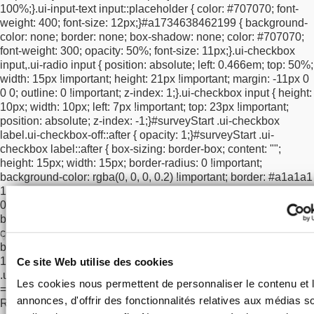
100%;
}
.ui-input-text input::placeholder {
color: #707070;
font-
box-sizing: border-box !important;
}
/* clear floats so checkbox +
weight: 400;
font-size: 12px;
}
#a1734638462199 {
background-
legal text go underneath */
.ui-overlay-a #surveyStart
color: none;
border: none;
box-shadow: none;
color: #707070;
#optInCheckbox,
.ui-overlay-a #surveyStart #a1734638462199,
font-weight: 300;
opacity: 50%;
font-size: 11px;
}
.ui-checkbox
.ui-overlay-a #surveyStart #policy {
clear: both !important;
input,
.ui-radio input {
position: absolute;
left: 0.466em;
top: 50%;
}
}
@media screen and (max-width: 767px) {
.ui-overlay-a
width: 15px !important;
height: 21px !important;
margin: -11px 0
#surveyStart #submitButton {
margin-top: 0 !important;
}
.ui-
0 0;
outline: 0 !important;
z-index: 1;
}
.ui-checkbox input {
height:
overlay-a #surveyStart #submitButton button[type="submit"].ui-
10px;
width: 10px;
left: 7px !important;
top: 23px !important;
btn {
position: relative !important;
top: 0 !important;
}
}
/* mobile
position: absolute;
z-index: -1;
}
#surveyStart .ui-checkbox
spacing: push checkbox row BELOW the email border
label.ui-checkbox-off::after {
opacity: 1;
}
#surveyStart .ui-
*/
@media screen and (max-width: 767px) {
#optInCheckbox {
checkbox label::after {
box-sizing: border-box;
content: "";
clear: both !important;
display: block !important;
position:
height: 15px;
width: 15px;
border-radius: 0 !important;
relative !important;
top: 12px !important;
}
#a1734638462199 {
background-color: rgba(0, 0, 0, 0.2) !important;
border: #a1a1a1
position: relative !important;
top: 12px !important;
}
}
1px solid !important;
position: absolute;
top: 14px;
left:
cultivez
0;
}
#surveyStart .ui-checkbox label.ui-checkbox-on::after {
votre curiosité
background-color: #000000 !important;
}
#surveyStart > div .ui-
Adresse courriel:
controlgroup-vertical .ui-btn-inherit.ui-focus,
#optInCheckbox .ui-
btn-inherit.ui-focus,
#optInCheckbox a:focus {
border: #a1a1a1
→
1px solid !important;
box-shadow: none !important;
}
html body
Ce site Web utilise des cookies
.ui-btn:hover {
background-color: #faf8f6 !important;
}
/*
J"accepte de recevoir les actualités du MOB
Les cookies nous permettent de personnaliser le contenu et 
=========================
MOBILE / TABLET
Informatique et libertés
annonces, d'offrir des fonctionnalités relatives aux médias s
RESPONSIVE
========================= */
@media
#surveyStart div.zd-top-slider {
margin-top: 60px;
height: