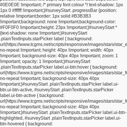
#0E0E0E !important; /* primary font colour */
text-shadow: 1px
height: 1.8rem;
border: none;
border-image-width: 0;
box-
1px 0 #ffffff !important;
}
#surveyStart .progressBar {
position:
shadow: none !important;
}
.ui-overlay-a #surveyStart
relative !important;
border: 1px solid #B3B3B3
#submitButton button[type="submit"].ui-btn:hover,
.ui-overlay-a
!important;
background: none !important;
background-color:
#surveyStart #submitButton button[type="submit"].ui-btn:active {
#F0F0F0 !important;
height: 23px !important;
}
#surveyStart *
color: #dd592f !important;
}
.ui-btn.ui-corner-all,
div.ui-corner-
{
text-shadow: none !important;
}
#surveyStart
all,
button.ui-corner-all {
border-radius: 0 !important;
}
.ui-input-
.plainTextInputs.starPicker label {
background:
text {
border: none;
border-width: 0;
border-right: none;
border-
url(https://www.tcgms.net/scripts/responsive/images/stars/star_
image-width: 0;
max-width: 100%;
}
#surveyStart > div {
margin-
no-repeat !important;
height: 40px !important;
width: 40px
bottom: 5px;
border: 0;
border-image-width: 0;
}
#surveyStart * {
!important;
background-size: 40px 40px !important;
zoom: 1
vertical-align: top;
}
.inlineIE7 {
*display: inline;
*zoom: 1;
*float:
!important;
opacity: 1 !important;
}
#surveyStart
left;
}
.questionText {
vertical-align: top;
display: block;
width:
.plainTextInputs.starPicker label.ui-btn:hover {
background:
100%;
}
#surveyStart .fieldBlock input[type="text"] {
width: 99%;
url(https://www.tcgms.net/scripts/responsive/images/stars/star_f
max-width: 100%;
}
div.clear {
clear: both;
}
div.fieldBlockInput {
no-repeat !important;
background-size: 40px 40px
display: inline-block;
max-width: 100%;
}
div.fieldBlockInput >
!important;
}
#surveyStart .plainTextInputs.starPicker label.ui-
input,
div.fieldBlockInput > select {
width: 99%;
max-width:
btn.ui-btn-active, #surveyStart .plainTextInputs.starPicker
100%;
}
div.answerBlock {
display: inline-block;
width: 99%;
label.ui-btn-active {
background:
max-width: 100%;
}
div.progressBar {
display: block;
white-
url(https://www.tcgms.net/scripts/responsive/images/stars/star_f
space: nowrap;
}
*.isMandatory {
background-repeat: no-repeat;
no-repeat !important;
background-size: 40px 40px
background-position: left 20px;
padding-left: 8px;
margin-left:
!important;
}
#surveyStart .plainTextInputs.starPicker label.ui-btn-
-8px;
}
*.isMandatory.fieldBlock {
background-position: left
highlighted, #surveyStart .plainTextInputs.starPicker label.ui-
5px;
}
#policy {
margin-top: 15px;
margin-bottom: 15px;
}
#policy
btn-hovered {
background:
input[type="checkbox"] {
margin-right: 5px;
}
*.fieldBlockText {