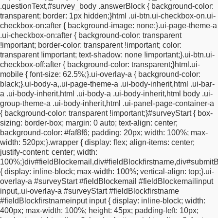
.questionText,
#survey_body .answerBlock {
background-color:
appearance: none;
appearance: none;
margin-right: 5px;
}
.ui-
transparent;
border: 1px hidden;
}
html .ui-btn.ui-checkbox-on.ui-
shadow-inset {
-webkit-box-shadow: none !important;
-moz-box-
checkbox-on:after {
background-image: none;
}
.ui-page-theme-a
shadow: none !important;
box-shadow: none
.ui-checkbox-on:after {
background-color: transparent
!important;
}
#a1734632311720 {
background-color: transparent;
!important;
border-color: transparent !important;
color:
padding: 25px 0 30px 0;
box-shadow: none;
text-transform:
transparent !important;
text-shadow: none !important;
}
.ui-btn.ui-
uppercase;
font-weight: 700;
font-size: 28px;
text-align:
checkbox-off:after {
background-color: transparent;
}
html.ui-
center;
}
.ui-input-text input,
.ui-input-search input {
box-sizing:
mobile {
font-size: 62.5%;
}
.ui-overlay-a {
background-color:
border-box;
width: 400px !important;
max-width: 100%
black;
}
.ui-body-a,
.ui-page-theme-a .ui-body-inherit,
html .ui-bar-
!important;
height: 40px !important;
margin: 0px;
padding: 1px
a .ui-body-inherit,
html .ui-body-a .ui-body-inherit,
html body .ui-
2px 1px 15px;
border-radius: 0;
background-color: #faf8f6;
font-
group-theme-a .ui-body-inherit,
html .ui-panel-page-container-a
family: "gill-sans-nova", sans-serif;
font-size: 15px;
font-weight:
{
background-color: transparent !important;
}
#surveyStart {
box-
400;
line-height: 1.5;
color: black;
border-bottom: 1px solid
sizing: border-box;
margin: 0 auto;
text-align: center;
#707070;
-webkit-appearance: none;
-moz-appearance: none;
background-color: #faf8f6;
padding: 20px;
width: 100%;
max-
appearance: none;
}
.ui-overlay-a,
.ui-page-theme-a,
.ui-page-
width: 520px;
}
.wrapper {
display: flex;
align-items: center;
theme-a .ui-panel-wrapper {
background-color: #faf8f6
justify-content: center;
width:
!important;
}
#fieldBlockemailinput {
width: 100%;
max-width:
100%;
}
div#fieldBlockemail,
div#fieldBlockfirstname,
div#submitB
100%;
}
.ui-input-text input::placeholder {
color: #707070;
font-
{
display: inline-block;
max-width: 100%;
vertical-align: top;
}
.ui-
weight: 400;
font-size: 12px;
}
#a1734638462199 {
background-
overlay-a #surveyStart #fieldBlockemail #fieldBlockemailinput
color: none;
border: none;
box-shadow: none;
color: #707070;
input,
.ui-overlay-a #surveyStart #fieldBlockfirstname
font-weight: 300;
opacity: 50%;
font-size: 11px;
}
.ui-checkbox
#fieldBlockfirstnameinput input {
display: inline-block;
width:
input,
.ui-radio input {
position: absolute;
left: 0.466em;
top: 50%;
400px;
max-width: 100%;
height: 45px;
padding-left: 10px;
width: 15px !important;
height: 21px !important;
margin: -11px 0