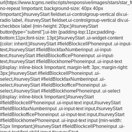
url(https://www.tcgms.net/scripts/responsive/images/stars/star_f
display: inline-block;
margin-top: 5px;
width: 0px;
}
.errorString {
no-repeat !important;
background-size: 40px 40px
color: #c00;
}
#surveyStart .fieldBlock * {
vertical-align:
!important;
}
#surveyStart fieldset.ui-controlgroup-vertical div.ui-
middle;
}
#surveyStart .twoColumns {
display: inline-block;
width:
radio label, #surveyStart fieldset.ui-controlgroup-vertical div.ui-
49%;
}
#surveyStart .progressBarWrapper {
margin: 10px 0;
checkbox label {
min-height: 20px;
}
#surveyStart
border: 1px solid #ccc;
border-radius: 5px;
}
#surveyStart
button[type="submit"].ui-btn {
padding-top:11px;
padding-
.progressBarWrapper .progressBar {
padding: 5px;
color:
bottom:11px;
font-size: 13pt;
}
#surveyStart .ui-widget-content
#316600;
font-size: 12px;
background: rgb(230, 240, 163);
{
color: inherit;
}
#surveyStart #fieldBlockcellPhoneinput .ui-input-
background: -moz-linear-gradient(top, rgba(230, 240, 163, 1)
text,
#surveyStart #fieldBlockfaxNumberinput .ui-input-
0%, rgba(210, 230, 56, 1) 50%, rgba(195, 216, 37, 1) 51%,
text,
#surveyStart #fieldBlockofficePhoneinput .ui-input-
rgba(219, 240, 67, 1) 100%);
background: -webkit-
text,
#surveyStart #fieldBlockhomePhoneinput .ui-input-text
gradient(linear, left top, left bottom, color-stop(0%, rgba(230,
{
display: inline-block !important;
margin-left: 3px;
margin-right:
240, 163, 1)), color-stop(50%, rgba(210, 230, 56, 1)), color-
3px;
}
#surveyStart #fieldBlockcellPhoneinput .ui-
stop(51%, rgba(195, 216, 37, 1)), color-stop(100%, rgba(219,
select,
#surveyStart #fieldBlockfaxNumberinput .ui-
240, 67, 1)));
background: -webkit-linear-gradient(top, rgba(230,
select,
#surveyStart #fieldBlockofficePhoneinput .ui-
240, 163, 1) 0%, rgba(210, 230, 56, 1) 50%, rgba(195, 216, 37,
select,
#surveyStart #fieldBlockhomePhoneinput .ui-select
1) 51%, rgba(219, 240, 67, 1) 100%);
background: -o-linear-
{
display: inline-block !important;
}
#surveyStart
gradient(top, rgba(230, 240, 163, 1) 0%, rgba(210, 230, 56, 1)
#fieldBlockcellPhoneinput .ui-input-text input,
#surveyStart
50%, rgba(195, 216, 37, 1) 51%, rgba(219, 240, 67, 1) 100%);
#fieldBlockfaxNumberinput .ui-input-text input,
#surveyStart
background: -ms-linear-gradient(top, rgba(230, 240, 163, 1) 0%,
#fieldBlockofficePhoneinput .ui-input-text input,
#surveyStart
rgba(210, 230, 56, 1) 50%, rgba(195, 216, 37, 1) 51%,
#fieldBlockhomePhoneinput .ui-input-text input {
min-width:
rgba(219, 240, 67, 1) 100%);
background: linear-gradient(to
51px !important;
}
#surveyStart #fieldBlockcellPhoneinput .ui-
bottom, rgba(230, 240, 163, 1) 0%, rgba(210, 230, 56, 1) 50%,