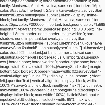
border-top-right-radius: 0;
border-bottom-right-radius: 0;
font-
0 0;
outline: 0 !important;
z-index: 1;
}
.ui-checkbox input {
height:
family: Montserrat, Arial, Helvetica, sans-serif;
font-size: 16px;
10px;
width: 10px;
left: 7px !important;
top: 23px !important;
color: #8a8a8a;
line-height: 2.3rem;
}
.ui-overlay-a #surveyStart
position: absolute;
z-index: -1;
}
#surveyStart .ui-checkbox
#submitButton button[type="submit"].ui-btn {
display: inline-
label.ui-checkbox-off::after {
opacity: 1;
}
#surveyStart .ui-
block;
font-family: Montserrat, Arial, Helvetica, sans-serif;
font-
checkbox label::after {
box-sizing: border-box;
content: "";
size: 26px;
color: #000000 !important;
background-color: #faf8f6
height: 15px;
width: 15px;
border-radius: 0 !important;
!important;
text-transform: uppercase;
padding: 0 0 0 5px;
line-
background-color: rgba(0, 0, 0, 0.2) !important;
border: #a1a1a1
height: 1.8rem;
border: none;
border-image-width: 0;
box-
1px solid !important;
position: absolute;
top: 14px;
left:
shadow: none !important;
}
.ui-overlay-a #surveyStart
0;
}
#surveyStart .ui-checkbox label.ui-checkbox-on::after {
#submitButton button[type="submit"].ui-btn:hover,
.ui-overlay-a
background-color: #000000 !important;
}
#surveyStart > div .ui-
#surveyStart #submitButton button[type="submit"].ui-btn:active {
controlgroup-vertical .ui-btn-inherit.ui-focus,
#optInCheckbox .ui-
color: #dd592f !important;
}
.ui-btn.ui-corner-all,
div.ui-corner-
btn-inherit.ui-focus,
#optInCheckbox a:focus {
border: #a1a1a1
all,
button.ui-corner-all {
border-radius: 0 !important;
}
.ui-input-
1px solid !important;
box-shadow: none !important;
}
html body
text {
border: none;
border-width: 0;
border-right: none;
border-
.ui-btn:hover {
background-color: #faf8f6 !important;
}
/*
image-width: 0;
max-width: 100%;
}
#surveyStart > div {
margin-
=========================
MOBILE / TABLET
bottom: 5px;
border: 0;
border-image-width: 0;
}
#surveyStart * {
RESPONSIVE
========================= */
@media
vertical-align: top;
}
.inlineIE7 {
*display: inline;
*zoom: 1;
*float:
screen and (max-width: 767px) {
html,
body {
overflow-x:
left;
}
.questionText {
vertical-align: top;
display: block;
width:
hidden;
}
#surveyStart {
display: block !important;
width:
100%;
}
#surveyStart .fieldBlock input[type="text"] {
width: 99%;
calc(100% - 32px) !important;
max-width: 520px !important;
max-width: 100%;
}
div.clear {
clear: both;
}
div.fieldBlockInput {
margin: 0 auto !important;
padding: 20px 16px !important;
}
display: inline-block;
max-width: 100%;
}
div.fieldBlockInput >
#surveyStart > div,
#surveyStart .fieldBlock,
#surveyStart
input,
div.fieldBlockInput > select {
width: 99%;
max-width:
.answerBlock,
#surveyStart .fieldBlockInput,
#surveyStart .ui-
100%;
}
div.answerBlock {
display: inline-block;
width: 99%;
input-text,
#surveyStart .questionBlock,
#surveyStart