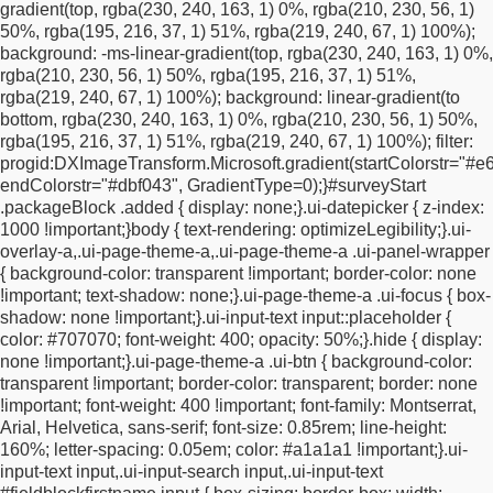
gradient(top, rgba(230, 240, 163, 1) 0%, rgba(210, 230, 56, 1)
margin-top: 10px !important;
}
#surveyStart .twoColumns {
50%, rgba(195, 216, 37, 1) 51%, rgba(219, 240, 67, 1) 100%);
width: 100% !important;
display: block !important;
}
background: -ms-linear-gradient(top, rgba(230, 240, 163, 1) 0%,
#a1734632311720 {
font-size: 22px !important;
line-height: 1.2
rgba(210, 230, 56, 1) 50%, rgba(195, 216, 37, 1) 51%,
!important;
padding: 20px 0 24px 0 !important;
}
rgba(219, 240, 67, 1) 100%);
background: linear-gradient(to
#a1734638462199 {
font-size: 11px !important;
line-height: 1.5
bottom, rgba(230, 240, 163, 1) 0%, rgba(210, 230, 56, 1) 50%,
!important;
}
#policy {
margin-top: 12px !important;
margin-
rgba(195, 216, 37, 1) 51%, rgba(219, 240, 67, 1) 100%);
filter:
bottom: 12px !important;
}
#surveyStart .ui-checkbox label {
progid:DXImageTransform.Microsoft.gradient(startColorstr="#e6
display: block !important;
position: relative !important;
padding-
endColorstr="#dbf043", GradientType=0);
}
#surveyStart
left: 26px !important;
text-align: left !important;
min-height: 18px
.packageBlock .added {
display: none;
}
.ui-datepicker {
z-index:
!important;
}
#surveyStart .ui-checkbox label::after {
top: 50%
1000 !important;
}
body {
text-rendering: optimizeLegibility;
}
.ui-
!important;
transform: translateY(-50%) !important;
left: 0
overlay-a,
.ui-page-theme-a,
.ui-page-theme-a .ui-panel-wrapper
!important;
}
.ui-checkbox input {
top: 50% !important;
transform:
{
background-color: transparent !important;
border-color: none
translateY(-50%) !important;
left: 0 !important;
}
}
/*
!important;
text-shadow: none;
}
.ui-page-theme-a .ui-focus {
box-
=========================================
MOBILE
shadow: none !important;
}
.ui-input-text input::placeholder {
FIX: keep email field + arrow on 1 line
color: #707070;
font-weight: 400;
opacity: 50%;
}
.hide {
display:
========================================= */
@media
none !important;
}
.ui-page-theme-a .ui-btn {
background-color:
screen and (max-width: 767px) {
/* keep the form centered and
transparent !important;
border-color: transparent;
border: none
fluid */
#surveyStart {
width: calc(100% - 32px) !important;
max-
!important;
font-weight: 400 !important;
font-family: Montserrat,
width: 520px !important;
margin: 0 auto !important;
padding:
Arial, Helvetica, sans-serif;
font-size: 0.85rem;
line-height:
20px 16px !important;
box-sizing: border-box !important;
}
/* put
160%;
letter-spacing: 0.05em;
color: #a1a1a1 !important;
}
.ui-
email + arrow on the same row */
.ui-overlay-a #surveyStart
input-text input,
.ui-input-search input,
.ui-input-text
#fieldBlockemail,
.ui-overlay-a #surveyStart #submitButton {