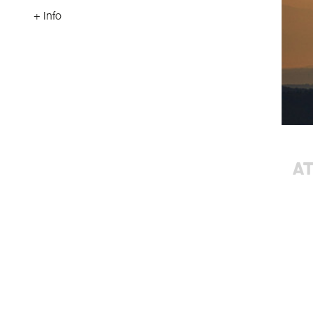
+ Info
AT