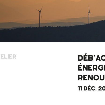
ELIER
DÉB'AC
ÉNERG
RENOU
11 DÉC. 2