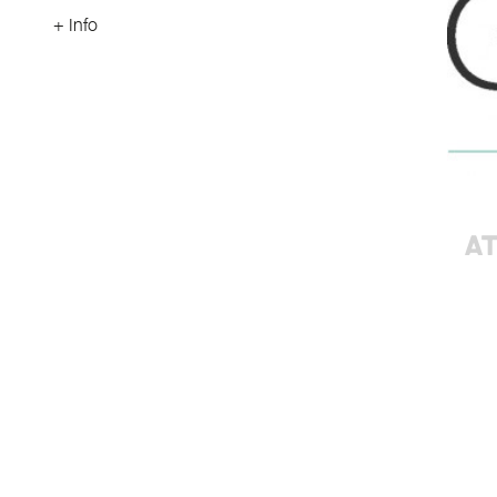
+ Info
AT