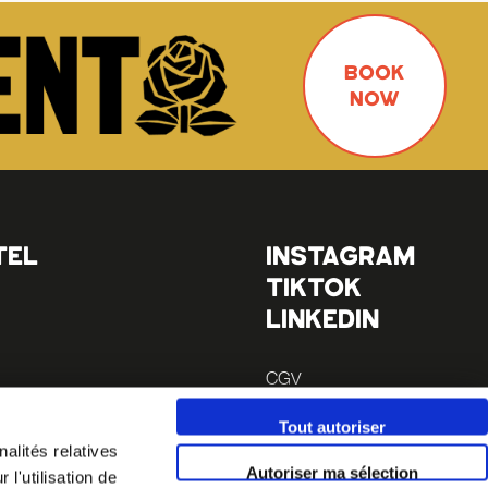
BOOK
NOW
TEL
INSTAGRAM
TIKTOK
LINKEDIN
CGV
Mentions légales
Tout autoriser
alités relatives
minutes)
Autoriser ma sélection
l'utilisation de
 14 (à 10