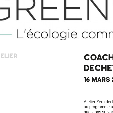
ELIER
COACH
DECHE
16 MARS 2
Atelier Zéro dé
au programme un
questions suiva