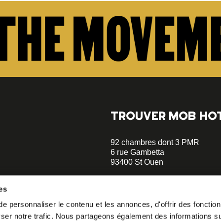
TROUVER MOB HO
92 chambres dont 3 PMR
6 rue Gambetta
93400 St Ouen
+33 1 47 00 70 70
es
Parking sur place - Réserver
 personnaliser le contenu et les annonces, d'offrir des fonctionn
opératif.
Métro Garibaldi - Ligne 13 (à 5 
er notre trafic. Nous partageons également des informations sur 
Métro Mairie de St Ouen - Ligne