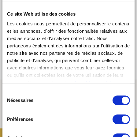
l'honneur d'un live jazz acoustique exceptionnel avec
sax & guitare. L'occasion de découvrir son nouvel album
"Nightintales"
Ce site Web utilise des cookies
Les cookies nous permettent de personnaliser le contenu
RDV lundi 6 novembre dès 20h au MOB HOTEL PARIS.
et les annonces, d'offrir des fonctionnalités relatives aux
médias sociaux et d'analyser notre trafic. Nous
A special party hosted by Aline Afanoukoé. Voilà de quoi
bien commencer la semaine.
partageons également des informations sur l'utilisation de
notre site avec nos partenaires de médias sociaux, de
> Découvrir
publicité et d'analyse, qui peuvent combiner celles-ci
avec d'autres informations que vous leur avez fournies
ou qu'ils ont collectées lors de votre utilisation de leurs
services. Comme indiqué dans
la politique relative aux
cookies
, vous consentez au dépôt des cookies en
Sélection
cliquant sur « tout autoriser » ; vous refusez ce dépôt de
Nécessaires
du
cookies (sauf cookies nécessaires) en cliquant sur « tout
consentement
refuser ». Vous avez également la possibilité de
paramétrer vos choix en fonction de la finalité des
Préférences
cookies puis de les confirmer en cliquant sur le bouton «
autoriser ma sélection ». Vous pouvez retirer votre