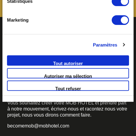
Statistiques
consentement à tout moment via notre outil de
paramétrage des cookies, disponible dans notre politique
relative aux cookies sous l’onglet « mentions légales ».
Marketing
Paramètres
Tout autoriser
BECOME MOB
Autoriser ma sélection
MOB HOTEL se développe en un véritable mouvement
Tout refuser
coopératif.
Vous souhaitez créer votre MOB HOTEL et prendre part
à notre mouvement,
écrivez-nous et racontez nous votre
projet, nous vous dirons comment faire.
becomemob@mobhotel.com