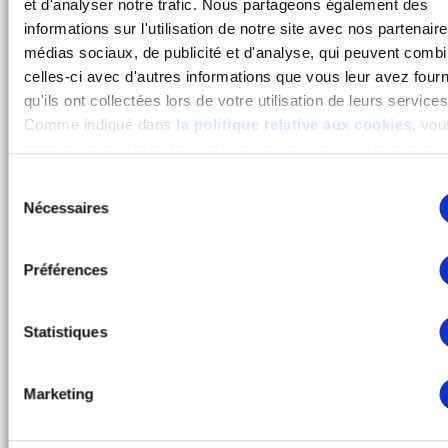
et d'analyser notre trafic. Nous partageons également des
informations sur l'utilisation de notre site avec nos partenair
médias sociaux, de publicité et d'analyse, qui peuvent combi
celles-ci avec d'autres informations que vous leur avez four
qu'ils ont collectées lors de votre utilisation de leurs services
Comme indiqué dans
la politique relative aux cookies
, vou
consentez au dépôt des cookies en cliquant sur « tout autoris
vous refusez ce dépôt de cookies (sauf cookies nécessaires
Sélection
cliquant sur « tout refuser ». Vous avez également la possibil
Nécessaires
du
paramétrer vos choix en fonction de la finalité des cookies p
consentement
les confirmer en cliquant sur le bouton « autoriser ma sélecti
Vous pouvez retirer votre consentement à tout moment via n
Préférences
outil de paramétrage des cookies, disponible dans notre polit
relative aux cookies sous l’onglet « mentions légales ».
Statistiques
Marketing