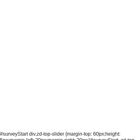
#surveyStart div.zd-top-slider {
margin-top: 60px;
height: