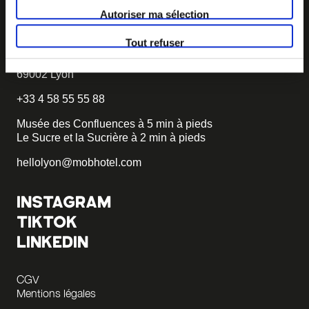
Autoriser ma sélection
TROUVER MOB HOTEL
Tout refuser
Hôtel 3 étoiles
55 quai Rambaud
69002 Lyon
+33 4 58 55 55 88
Musée des Confluences à 5 min à pieds
Le Sucre et la Sucrière à 2 min à pieds
hellolyon@mobhotel.com
INSTAGRAM
TIKTOK
LINKEDIN
CGV
Mentions légales