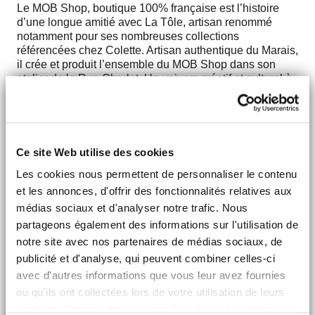
Le MOB Shop, boutique 100% française est l’histoire
d’une longue amitié avec La Tôle, artisan renommé
notamment pour ses nombreuses collections
référencées chez Colette. Artisan authentique du Marais,
il crée et produit l’ensemble du MOB Shop dans son
atelier de la Rue Charlot. Un univers créatif et culturel à
retrouver dans chacune des adresses MOB.
IBABA RWANDA
Au MOB HOUSE, nous sommes fiers de collaborer avec
Ce site Web utilise des cookies
une coopérative rwandaise, entièrement composée de
Les cookies nous permettent de personnaliser le contenu
femmes, pour la création et la production des uniformes
de nos employés. Le Rwanda, réputé pour son savoir-
et les annonces, d'offrir des fonctionnalités relatives aux
faire exceptionnel en matière de broderie, offre un cadre
médias sociaux et d'analyser notre trafic. Nous
idéal pour cette initiative. En partenariat avec cette
partageons également des informations sur l'utilisation de
coopérative, nous ne nous contentons pas de fournir à
notre site avec nos partenaires de médias sociaux, de
nos équipes des uniformes uniques et de haute qualité ;
publicité et d'analyse, qui peuvent combiner celles-ci
nous participons activement à l'émancipation des
femmes au Rwanda, en leur offrant des opportunités de
avec d'autres informations que vous leur avez fournies
travail qui favorisent leur autonomie et leur
ou qu'ils ont collectées lors de votre utilisation de leurs
développement professionnel. Cette collaboration
services. Comme indiqué dans
la politique relative aux