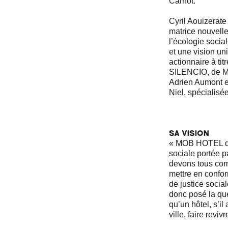
Carnot.
Cyril Aouizerat
matrice nouvelle
l’écologie socia
et une vision uni
actionnaire à ti
SILENCIO, de Midn
Adrien Aumont e
Niel, spécialisé
Sa vision
« MOB HOTEL dé
sociale portée 
devons tous com
mettre en confor
de justice social
donc posé la ques
qu’un hôtel, s’il
ville, faire reviv