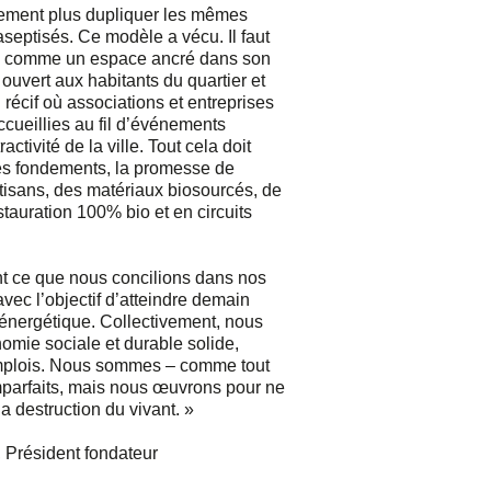
rement plus dupliquer les mêmes
septisés. Ce modèle a vécu. Il faut
el comme un espace ancré dans son
eu ouvert aux habitants du quartier et
n récif où associations et entreprises
ccueillies au fil d’événements
tractivité de la ville. Tout cela doit
es fondements, la promesse de
rtisans, des matériaux biosourcés, de
tauration 100% bio et en circuits
t ce que nous concilions dans nos
vec l’objectif d’atteindre demain
énergétique. Collectivement, nous
mie sociale et durable solide,
mplois. Nous sommes – comme tout
mparfaits, mais nous œuvrons pour ne
la destruction du vivant. »
, Président fondateur