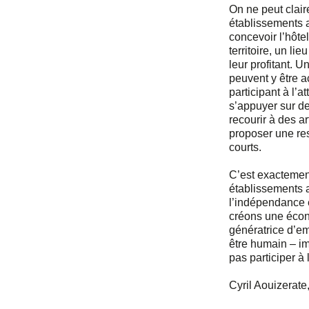
On ne peut clai
établissements a
concevoir l’hôt
territoire, un li
leur profitant. U
peuvent y être a
participant à l’at
s’appuyer sur d
recourir à des a
proposer une res
courts.
C’est exactemen
établissements a
l’indépendance 
créons une écono
génératrice d’e
être humain – i
pas participer à 
Cyril Aouizerate