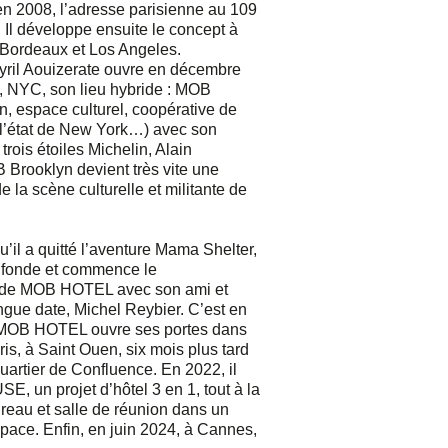
en 2008, l’adresse parisienne au 109
 Il développe ensuite le concept à
 Bordeaux et Los Angeles.
yril Aouizerate ouvre en décembre
, NYC, son lieu hybride : MOB
n, espace culturel, coopérative de
l’état de New York…) avec son
trois étoiles Michelin, Alain
Brooklyn devient très vite une
 la scène culturelle et militante de
u’il a quitté l’aventure Mama Shelter,
e fonde et commence le
de MOB HOTEL avec son ami et
ngue date, Michel Reybier. C’est en
MOB HOTEL ouvre ses portes dans
is, à Saint Ouen, six mois plus tard
uartier de Confluence. En 2022, il
 un projet d’hôtel 3 en 1, tout à la
reau et salle de réunion dans un
pace. Enfin, en juin 2024, à Cannes,