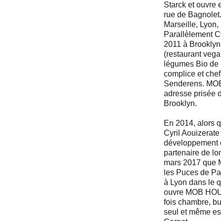
Starck et ouvre 
rue de Bagnolet.
Marseille, Lyon,
Parallèlement C
2011 à Brooklyn
(restaurant vega
légumes Bio de 
complice et chef 
Senderens. MOB 
adresse prisée de
Brooklyn.
En 2014, alors q
Cyril Aouizerat
développement 
partenaire de lo
mars 2017 que 
les Puces de Par
à Lyon dans le q
ouvre MOB HOUSE,
fois chambre, bu
seul et même es