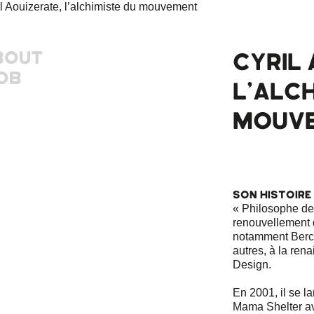
BOUT
CYRIL 
OB
L’ALCH
MOUV
Son Histoire
« Philosophe de 
renouvellement d
notamment Bercy 
autres, à la ren
Design.
En 2001, il se l
Mama Shelter av