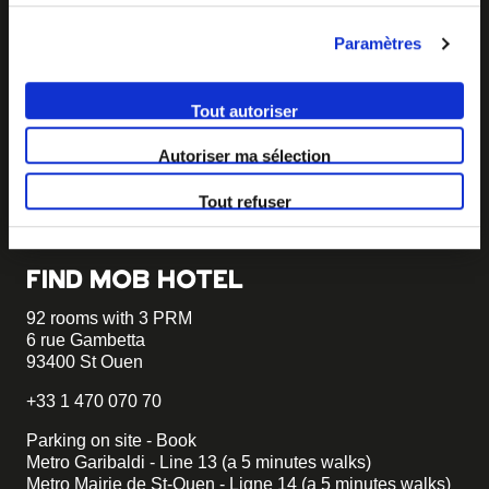
Paramètres
BECOME MOB
MOB HOTEL is growing into a cooperative movement
Tout autoriser
If you want to create your own MOB HOTEL and belong
Autoriser ma sélection
to our movement,
just write to us and tell us about your
project, we will tell you how to become MOB.
Tout refuser
becomemob@mobhotel.com
FIND MOB HOTEL
92 rooms with 3 PRM
6 rue Gambetta
93400 St Ouen
+33 1 470 070 70
Parking on site - Book
Metro Garibaldi - Line 13 (a 5 minutes walks)
Metro Mairie de St-Ouen - Ligne 14 (a 5 minutes walks)