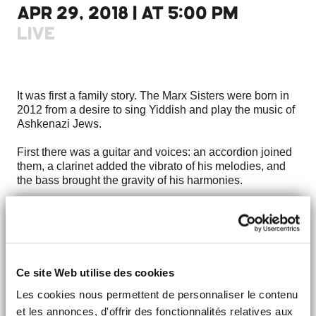
APR 29, 2018 | AT 5:00 PM
LIVE
It was first a family story. The Marx Sisters were born in
2012 from a desire to sing Yiddish and play the music of
Ashkenazi Jews.
First there was a guitar and voices: an accordion joined
them, a clarinet added the vibrato of his melodies, and
the bass brought the gravity of his harmonies.
The Marx Sisters have chosen to affirm that Yiddish is a
very lively language as soon as it is sung and resonates
in the tremolo of a clarinet, ricochets on the keys of the
accordion, close to the strings of the guitar and bass and
unfolds in the grace of a mesmerizing voice.
Ce site Web utilise des cookies
Les cookies nous permettent de personnaliser le contenu
DISCOVER
et les annonces, d'offrir des fonctionnalités relatives aux