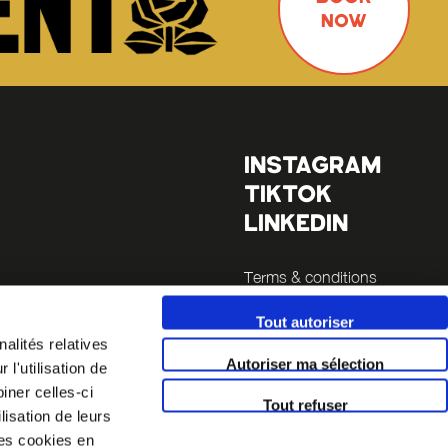
NOW
INSTAGRAM
TIKTOK
LINKEDIN
Terms & conditions
Legals
Tout autoriser
alités relatives
inutes
Autoriser ma sélection
l'utilisation de
 14 (a 5
iner celles-ci
Tout refuser
lisation de leurs
es cookies en