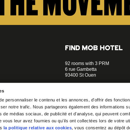
FIND MOB HOTEL
92 rooms with 3 PRM
6 rue Gambetta
93400 St Ouen
+33 1 470 070 70
es
Parking on site - Book
 personnaliser le contenu et les annonces, d'offrir des fonctionn
Metro Garibaldi - Line 13 (a 5 m
er notre trafic. Nous partageons également des informations sur 
walks)
o our
Metro Mairie de St-Ouen - Ligne
s de médias sociaux, de publicité et d'analyse, qui peuvent comb
minutes walks)
vous leur avez fournies ou qu'ils ont collectées lors de votre uti
 you how to
ns
la politique relative aux cookies
, vous consentez au dépôt d
helloparis@mobhotel.com