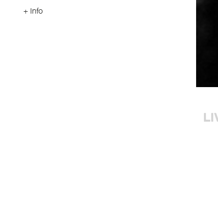
+ Info
LI