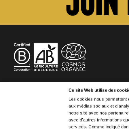
BECOME MOB
Ce site Web utilise des cooki
Les cookies nous permettent de
MOB HOTEL is growing into a cooperative movement
aux médias sociaux et d'analys
If you want to create your own MOB HOTEL and belong t
notre site avec nos partenaire
movement,
avec d'autres informations que 
just write to us and tell us about your project, we will tell
services. Comme indiqué da
become MOB.