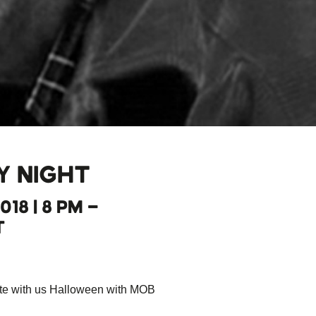
Y NIGHT
018 | 8 PM -
T
te with us Halloween with MOB