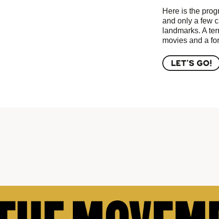
Here is the progr
and only a few c
landmarks. A ter
movies and a fort
LET'S GO!