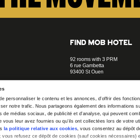
FIND MOB HOTEL
92 rooms with 3 PRM
6 rue Gambetta
93400 St Ouen
+33 1 470 070 70
es
Parking on site - Book
 personnaliser le contenu et les annonces, d'offrir des fonctionn
Metro Garibaldi - Line 13 (a 5 m
er notre trafic. Nous partageons également des informations sur 
walks)
o our
Metro Mairie de St-Ouen - Ligne
s de médias sociaux, de publicité et d'analyse, qui peuvent comb
minutes walks)
vous leur avez fournies ou qu'ils ont collectées lors de votre uti
 you how to
ns
la politique relative aux cookies
, vous consentez au dépôt d
helloparis@mobhotel.com
» ; vous refusez ce dépôt de cookies (sauf cookies nécessaires) e