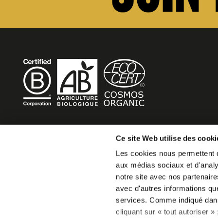
BECOME MOB
Ce site Web utilise des cooki
Les cookies nous permettent de
MOB HOTEL is growing into a cooperative movement
aux médias sociaux et d'analys
If you want to create your own MOB HOTEL and belong t
notre site avec nos partenaire
movement,
avec d'autres informations que 
just write to us and tell us about your project, we will tell
services. Comme indiqué da
become MOB.
cliquant sur « tout autoriser 