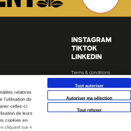
INSTAGRAM
TIKTOK
LINKEDIN
Terms & conditions
Legals
Tout autoriser
alités relatives
inutes
Autoriser ma sélection
l'utilisation de
 14 (a 5
iner celles-ci
Tout refuser
lisation de leurs
es cookies en
n cliquant sur «