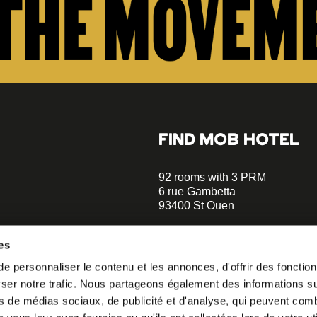
FIND MOB HOTEL
92 rooms with 3 PRM
6 rue Gambetta
93400 St Ouen
+33 1 470 070 70
es
Parking on site - Book
 personnaliser le contenu et les annonces, d'offrir des fonctionn
Metro Garibaldi - Line 13 (a 5 m
er notre trafic. Nous partageons également des informations sur 
walks)
o our
Metro Mairie de St-Ouen - Ligne
s de médias sociaux, de publicité et d'analyse, qui peuvent comb
minutes walks)