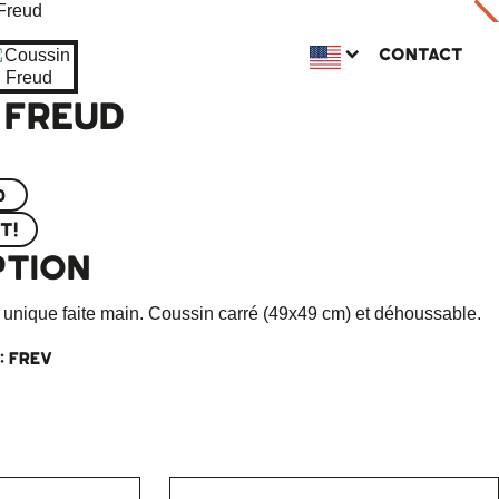
CONTACT
 FREUD
0
IT!
PTION
 unique faite main. Coussin carré (49x49 cm) et déhoussable.
: FREV