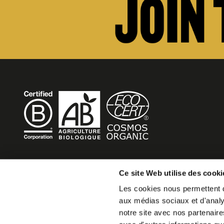
BECOME MOB
Ce site Web utilise des cooki
Les cookies nous permettent de
MOB HOTEL is growing into a cooperative movement
aux médias sociaux et d'analys
If you want to create your own MOB HOTEL and belong t
notre site avec nos partenaire
movement,