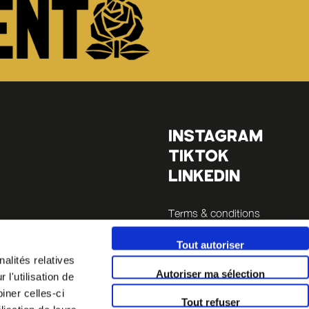
INSTAGRAM
TIKTOK
LINKEDIN
Terms & conditions
Legals
Tout autoriser
alités relatives
inutes
Autoriser ma sélection
l'utilisation de
 14 (a 5
iner celles-ci
Tout refuser