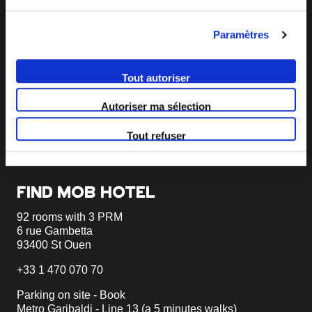
Paramètres
BECOME MOB
MOB HOTEL is growing into a cooperative movement
Tout autoriser
If you want to create your own MOB HOTEL and belong
Autoriser ma sélection
to our movement,
just write to us and tell us about your
project, we will tell you how to become MOB.
Tout refuser
becomemob@mobhotel.com
FIND MOB HOTEL
92 rooms with 3 PRM
6 rue Gambetta
93400 St Ouen
+33 1 470 070 70
Parking on site - Book
Metro Garibaldi - Line 13 (a 5 minutes walks)