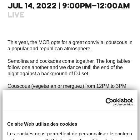
JUL 14, 2022 | 9:00PM-12:00AM
LIVE
This year, the MOB opts for a great convivial couscous in
a popular and republican atmosphere.
Semolina and cockades come together. The long tables
follow one another and we dance until the end of the
night against a background of DJ set.
Couscous (vegetarian or merguez) from 12PM to 3PM
and from 7PM to 11PM
+ DJ Set from 7PM to 11PM.
Couscous pre-sale price: 10€
On site: 12€
Ce site Web utilise des cookies
Les cookies nous permettent de personnaliser le contenu
GOING!