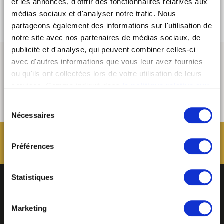
et les annonces, d'offrir des fonctionnalités relatives aux
médias sociaux et d'analyser notre trafic. Nous
partageons également des informations sur l'utilisation de
notre site avec nos partenaires de médias sociaux, de
publicité et d'analyse, qui peuvent combiner celles-ci
avec d'autres informations que vous leur avez fournies
ou qu'ils ont collectées lors de votre utilisation de leurs
services. Comme indiqué dans
la politique relative aux
cookies
, vous consentez au dépôt des cookies en
Sélection
cliquant sur « tout autoriser » ; vous refusez ce dépôt de
Nécessaires
du
cookies (sauf cookies nécessaires) en cliquant sur « tout
consentement
refuser ». Vous avez également la possibilité de
paramétrer vos choix en fonction de la finalité des
Préférences
cookies puis de les confirmer en cliquant sur le bouton «
autoriser ma sélection ». Vous pouvez retirer votre
Statistiques
consentement à tout moment via notre outil de
paramétrage des cookies, disponible dans notre politique
relative aux cookies sous l’onglet « mentions légales ».
Marketing