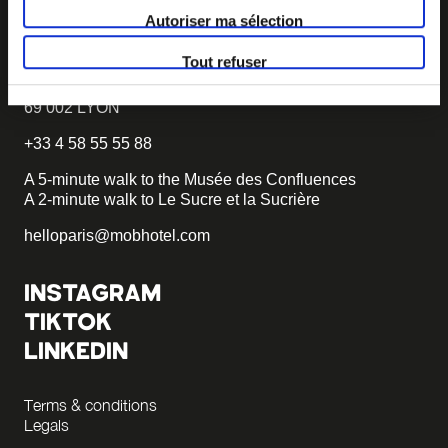
Autoriser ma sélection
FIND MOB HOTEL
Tout refuser
3-star Hotel
55 quai Rambaud
69 002 LYON
+33 4 58 55 55 88
A 5-minute walk to the Musée des Confluences
A 2-minute walk to Le Sucre et la Sucrière
helloparis@mobhotel.com
INSTAGRAM
TIKTOK
LINKEDIN
Terms & conditions
Legals