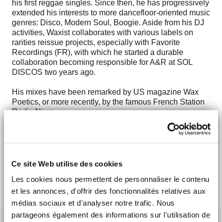
his first reggae singles. Since then, he has progressively
extended his interests to more dancefloor-oriented music
genres: Disco, Modern Soul, Boogie. Aside from his DJ
activities, Waxist collaborates with various labels on
rarities reissue projects, especially with Favorite
Recordings (FR), with which he started a durable
collaboration becoming responsible for A&R at SOL
DISCOS two years ago.
His mixes have been remarked by US magazine Wax
Poetics, or more recently, by the famous French Station
Radio Nova.
Finally, Waxist acts as a radio host at Le Mellotron with
SERENDIPITY MUSIC (since 2012) and for Lyon based
FM station RTU with LOVE PENALTY (since 2015).
Ce site Web utilise des cookies
> Discover
Les cookies nous permettent de personnaliser le contenu
et les annonces, d'offrir des fonctionnalités relatives aux
médias sociaux et d'analyser notre trafic. Nous
partageons également des informations sur l'utilisation de