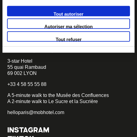
If you want to create your own MOB HOTEL and belong
Tout autoriser
to our movement,
just write to us and tell us about your
project, we will tell you how to become MOB.
Autoriser ma sélection
becomemob@mobhotel.com
Tout refuser
FIND MOB HOTEL
3-star Hotel
55 quai Rambaud
69 002 LYON
+33 4 58 55 55 88
A 5-minute walk to the Musée des Confluences
A 2-minute walk to Le Sucre et la Sucrière
helloparis@mobhotel.com
INSTAGRAM