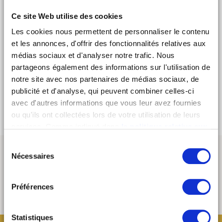
2 Cocktails, hoummous & focaccia offered!
Ce site Web utilise des cookies
ENJOY!
Les cookies nous permettent de personnaliser le contenu
MOB.
et les annonces, d'offrir des fonctionnalités relatives aux
médias sociaux et d'analyser notre trafic. Nous
Offer reserved for individual customers (excluding groups), can
not be combined with other benefits or special offers.
partageons également des informations sur l'utilisation de
notre site avec nos partenaires de médias sociaux, de
BOOK NOW
publicité et d'analyse, qui peuvent combiner celles-ci
avec d'autres informations que vous leur avez fournies
ou qu'ils ont collectées lors de votre utilisation de leurs
services. Comme indiqué dans
la politique relative aux
cookies
, vous consentez au dépôt des cookies en
Sélection
cliquant sur « tout autoriser » ; vous refusez ce dépôt de
Nécessaires
du
cookies (sauf cookies nécessaires) en cliquant sur « tout
consentement
refuser ». Vous avez également la possibilité de
paramétrer vos choix en fonction de la finalité des
Préférences
cookies puis de les confirmer en cliquant sur le bouton «
autoriser ma sélection ». Vous pouvez retirer votre
Statistiques
consentement à tout moment via notre outil de