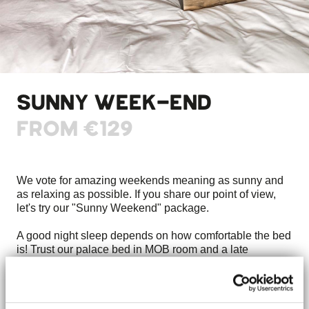
SUNNY WEEK-END
FROM
€129
We vote for amazing weekends meaning as sunny and
as relaxing as possible. If you share our point of view,
let's try our "Sunny Weekend" package.
A good night sleep depends on how comfortable the bed
is! Trust our palace bed in MOB room and a late
checkout till 2 PM to sleep longer. Enjoy our healthy
organic breakfast right after bed.
Meet us at the restaurant for the sunny rest of your stay: