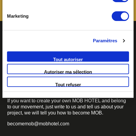
paramétrage des cookies, disponible dans notre politique
relative aux cookies sous l’onglet « mentions légales ».
Marketing
Paramètres
Tout autoriser
Autoriser ma sélection
BECOME MOB
Tout refuser
MOB HOTEL is growing into a cooperative movement
If you want to create your own MOB HOTEL and belong
to our movement,
just write to us and tell us about your
project, we will tell you how to become MOB.
becomemob@mobhotel.com