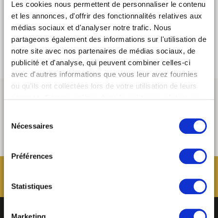
glasses of your dreams to face the first rays of the spring
Les cookies nous permettent de personnaliser le contenu
sun.
et les annonces, d'offrir des fonctionnalités relatives aux
médias sociaux et d'analyser notre trafic. Nous
> Discover
partageons également des informations sur l'utilisation de
> Instagram
notre site avec nos partenaires de médias sociaux, de
publicité et d'analyse, qui peuvent combiner celles-ci
avec d'autres informations que vous leur avez fournies
ou qu'ils ont collectées lors de votre utilisation de leurs
services. Comme indiqué dans
la politique relative aux
cookies
, vous consentez au dépôt des cookies en
Sélection
cliquant sur « tout autoriser » ; vous refusez ce dépôt de
Nécessaires
du
cookies (sauf cookies nécessaires) en cliquant sur « tout
consentement
refuser ». Vous avez également la possibilité de
paramétrer vos choix en fonction de la finalité des
Préférences
cookies puis de les confirmer en cliquant sur le bouton «
autoriser ma sélection ». Vous pouvez retirer votre
Statistiques
consentement à tout moment via notre outil de
paramétrage des cookies, disponible dans notre politique
relative aux cookies sous l’onglet « mentions légales ».
Marketing