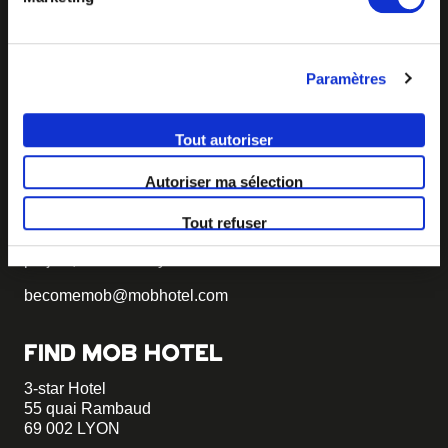
Paramètres
Tout autoriser
BECOME MOB
Autoriser ma sélection
MOB HOTEL is growing into a cooperative movement
If you want to create your own MOB HOTEL and belong
Tout refuser
to our movement,
just write to us and tell us about your
project, we will tell you how to become MOB.
becomemob@mobhotel.com
FIND MOB HOTEL
3-star Hotel
55 quai Rambaud
69 002 LYON