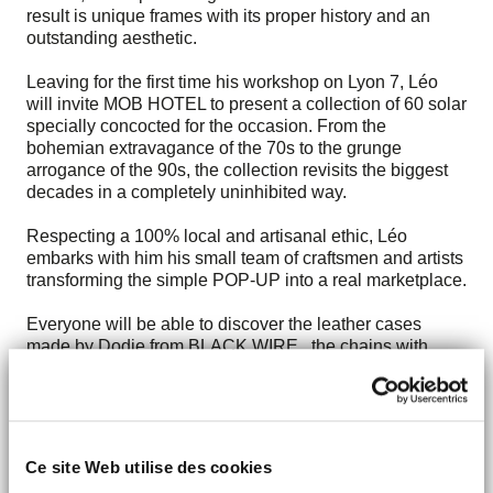
result is unique frames with its proper history and an
outstanding aesthetic.
Leaving for the first time his workshop on Lyon 7, Léo
will invite MOB HOTEL to present a collection of 60 solar
specially concocted for the occasion. From the
bohemian extravagance of the 70s to the grunge
arrogance of the 90s, the collection revisits the biggest
decades in a completely uninhibited way.
Respecting a 100% local and artisanal ethic, Léo
embarks with him his small team of craftsmen and artists
transforming the simple POP-UP into a real marketplace.
Everyone will be able to discover the leather cases
made by Dodie from
BLACK WIRE
, the chains with
glasses of
PULP JEWELS
, the embroidered works of
CELINE NARDOU
, enjoying the craft beers selected by
GURUBEER
under the sound of recycled Skateboard
speakers from
SPOTWASTE
.
Ce site Web utilise des cookies
The opportunity is therefore ideal to find the pair of