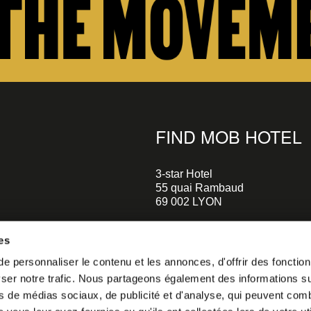
FIND MOB HOTEL
3-star Hotel
55 quai Rambaud
69 002 LYON
+33 4 58 55 55 88
es
A 5-minute walk to the Musée d
 personnaliser le contenu et les annonces, d'offrir des fonctionn
Confluences
er notre trafic. Nous partageons également des informations sur 
A 2-minute walk to Le Sucre et 
o our
s de médias sociaux, de publicité et d'analyse, qui peuvent comb
helloparis@mobhotel.com