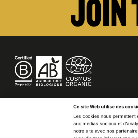
BECOME MOB
Ce site Web utilise des cooki
Les cookies nous permettent de
MOB HOTEL is growing into a cooperative movement
aux médias sociaux et d'analys
If you want to create your own MOB HOTEL and belong t
notre site avec nos partenaire
movement,