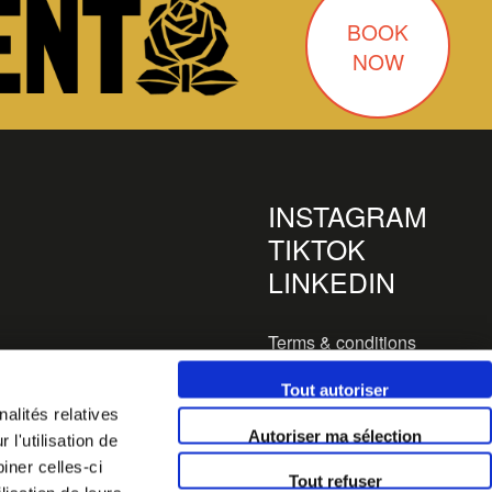
BOOK
NOW
INSTAGRAM
TIKTOK
LINKEDIN
Terms & conditions
Legals
Tout autoriser
es
alités relatives
Autoriser ma sélection
l'utilisation de
la Sucrière
iner celles-ci
Tout refuser