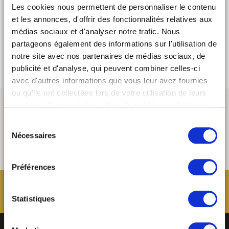
Les cookies nous permettent de personnaliser le contenu
Offer reserved for individual customers (excluding groups), can
not be combined with other benefits or special offers.
et les annonces, d'offrir des fonctionnalités relatives aux
médias sociaux et d'analyser notre trafic. Nous
BOOK NOW
partageons également des informations sur l'utilisation de
notre site avec nos partenaires de médias sociaux, de
publicité et d'analyse, qui peuvent combiner celles-ci
avec d'autres informations que vous leur avez fournies
ou qu'ils ont collectées lors de votre utilisation de leurs
services. Comme indiqué dans
la politique relative aux
cookies
, vous consentez au dépôt des cookies en
Sélection
cliquant sur « tout autoriser » ; vous refusez ce dépôt de
Nécessaires
du
cookies (sauf cookies nécessaires) en cliquant sur « tout
consentement
refuser ». Vous avez également la possibilité de
paramétrer vos choix en fonction de la finalité des
Préférences
cookies puis de les confirmer en cliquant sur le bouton «
autoriser ma sélection ». Vous pouvez retirer votre
Statistiques
consentement à tout moment via notre outil de
paramétrage des cookies, disponible dans notre politique
relative aux cookies sous l’onglet « mentions légales ».