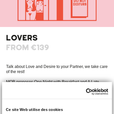
LOVERS
FROM
€139
Talk about Love and Desire to your Partner, we take care
of the rest!
MOB proposes One Night with Breakfast and A Late
check out untill 2pm.
Champagne is on us so you can enjoy and relax…
FROM MOB, WITH LOVE
.
Ce site Web utilise des cookies