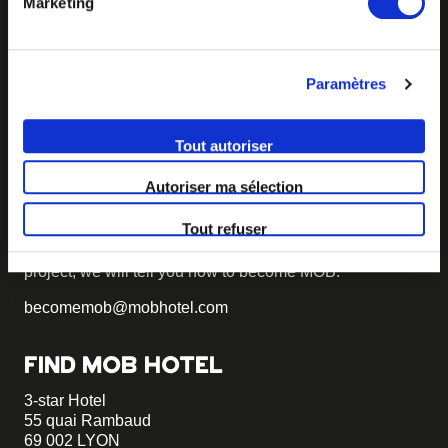
Marketing
Paramètres
Tout autoriser
BECOME MOB
Autoriser ma sélection
MOB HOTEL is growing into a cooperative movement
Tout refuser
If you want to create your own MOB HOTEL and belong
to our movement,
just write to us and tell us about your
project, we will tell you how to become MOB.
becomemob@mobhotel.com
FIND MOB HOTEL
3-star Hotel
55 quai Rambaud
69 002 LYON