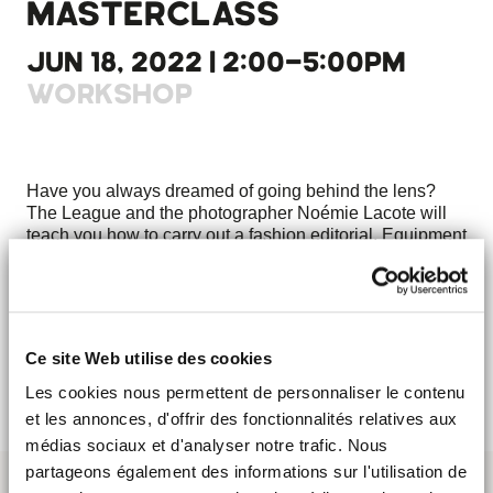
MASTERCLASS
JUN 18, 2022 | 2:00-5:00PM
WORKSHOP
Have you always dreamed of going behind the lens?
The League and the photographer Noémie Lacote will
teach you how to carry out a fashion editorial. Equipment
required: a digital box and a lens.
Masterclass open to 6 people.
DISCOVER LA LIGUE
Ce site Web utilise des cookies
Les cookies nous permettent de personnaliser le contenu
et les annonces, d'offrir des fonctionnalités relatives aux
médias sociaux et d'analyser notre trafic. Nous
partageons également des informations sur l'utilisation de