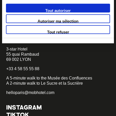
If you want to create your own MOB HOTEL and belong
Tout autoriser
to our movement,
just write to us and tell us about your
project, we will tell you how to become MOB.
Autoriser ma sélection
becomemob@mobhotel.com
Tout refuser
FIND MOB HOTEL
3-star Hotel
55 quai Rambaud
69 002 LYON
+33 4 58 55 55 88
A 5-minute walk to the Musée des Confluences
A 2-minute walk to Le Sucre et la Sucrière
helloparis@mobhotel.com
INSTAGRAM
TIKTOK