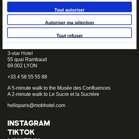
If you want to create your own MOB HOTEL and belong
to our movement,
just write to us and tell us about your
Tout autoriser
project, we will tell you how to become MOB.
Autoriser ma sélection
becomemob@mobhotel.com
Tout refuser
FIND MOB HOTEL
3-star Hotel
55 quai Rambaud
69 002 LYON
+33 4 58 55 55 88
A 5-minute walk to the Musée des Confluences
A 2-minute walk to Le Sucre et la Sucrière
helloparis@mobhotel.com
INSTAGRAM
TIKTOK