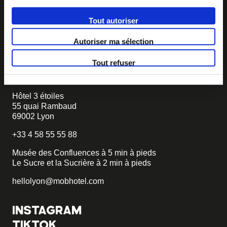
Vous souhaitez créer votre MOB HOTEL et prendre part
Tout autoriser
à notre mouvement,
écrivez-nous et racontez nous votre
projet, nous vous dirons comment faire.
Autoriser ma sélection
becomemob@mobhotel.com
Tout refuser
TROUVER MOB HOTEL
Hôtel 3 étoiles
55 quai Rambaud
69002 Lyon
+33 4 58 55 55 88
Musée des Confluences à 5 min à pieds
Le Sucre et la Sucrière à 2 min à pieds
hellolyon@mobhotel.com
INSTAGRAM
TIKTOK