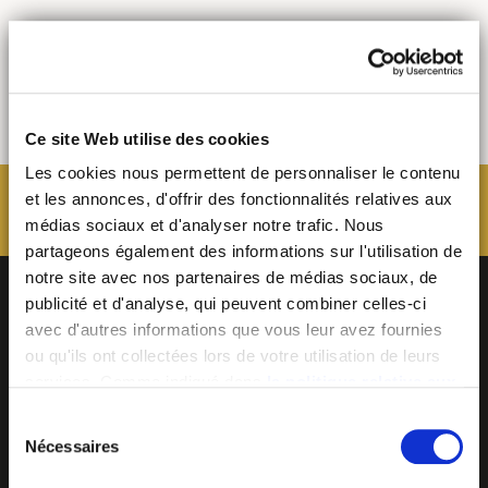
Ce site Web utilise des cookies
Les cookies nous permettent de personnaliser le contenu
et les annonces, d'offrir des fonctionnalités relatives aux
médias sociaux et d'analyser notre trafic. Nous
partageons également des informations sur l'utilisation de
notre site avec nos partenaires de médias sociaux, de
publicité et d'analyse, qui peuvent combiner celles-ci
avec d'autres informations que vous leur avez fournies
ou qu'ils ont collectées lors de votre utilisation de leurs
services. Comme indiqué dans
la politique relative aux
cookies
, vous consentez au dépôt des cookies en
Sélection
cliquant sur « tout autoriser » ; vous refusez ce dépôt de
Nécessaires
du
BECOME MOB
cookies (sauf cookies nécessaires) en cliquant sur « tout
consentement
refuser ». Vous avez également la possibilité de