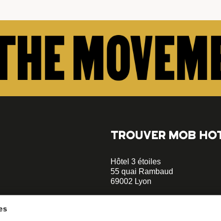
TROUVER MOB HO
Hôtel 3 étoiles
55 quai Rambaud
69002 Lyon
+33 4 58 55 55 88
es
Musée des Confluences à 5 min