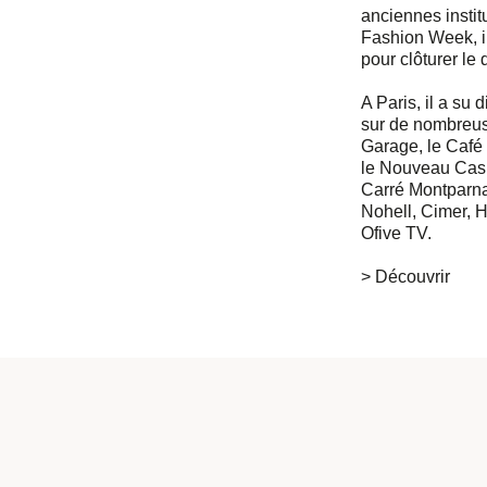
anciennes instit
Fashion Week, il
pour clôturer le
A Paris, il a su
sur de nombreus
Garage, le Café
le Nouveau Casin
Carré Montparnas
Nohell, Cimer, H
Ofive TV.
> Découvrir