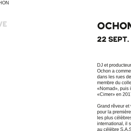
VE
OCHO
22 SEPT. 
DJ et producteur
Ochon a commen
dans les rues de
membre du collec
«Nomad», puis il 
«Cimer» en 201
Grand rêveur et
pour la première
les plus célèbre
international, il
au célèbre S.A.