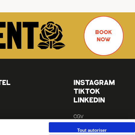
BOOK
NOW
TEL
INSTAGRAM
TIKTOK
LINKEDIN
CGV
Mentions légales
Tout autoriser
 à pieds