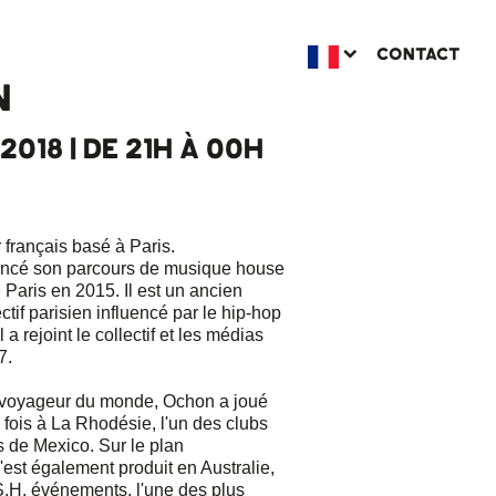
CONTACT
N
2018 | DE 21H À 00H
 français basé à Paris.
cé son parcours de musique house
 Paris en 2015. Il est un ancien
tif parisien influencé par le hip-hop
a rejoint le collectif et les médias
7.
 voyageur du monde, Ochon a joué
 fois à La Rhodésie, l'un des clubs
s de Mexico. Sur le plan
 s'est également produit en Australie,
S.H. événements, l'une des plus