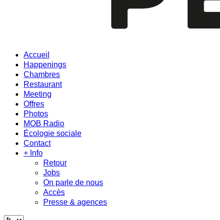
Accueil
Happenings
Chambres
Restaurant
Meeting
Offres
Photos
MOB Radio
Écologie sociale
Contact
+ Info
Retour
Jobs
On parle de nous
Accès
Presse & agences