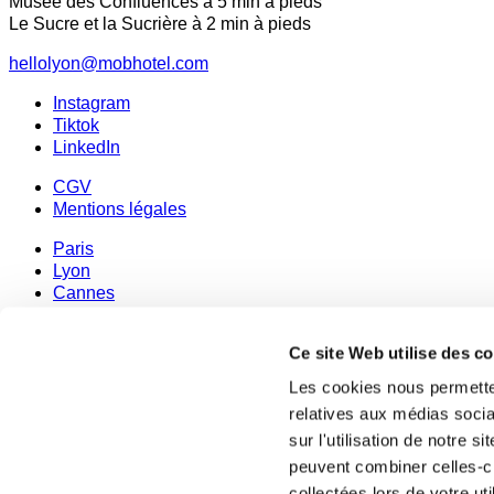
Musée des Confluences à 5 min à pieds
Le Sucre et la Sucrière à 2 min à pieds
hellolyon@mobhotel.com
Instagram
Tiktok
LinkedIn
CGV
Mentions légales
Paris
Lyon
Cannes
Bordeaux
Ce site Web utilise des c
Veuillez patienter...
Les cookies nous permetten
{{if product.getParentProduct().name}} {{var product.getParent
relatives aux médias socia
{{else}} {{var product.name}}
{{/if}}
a été ajouté à votre panier
sur l'utilisation de notre 
peuvent combiner celles-ci
Continuer mon shopping
Régler mes achats
collectées lors de votre u