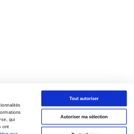
Tout autoriser
ionnalités
formations
Autoriser ma sélection
yse, qui
s ont
ative aux