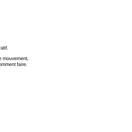
tif.
re mouvement,
omment faire.