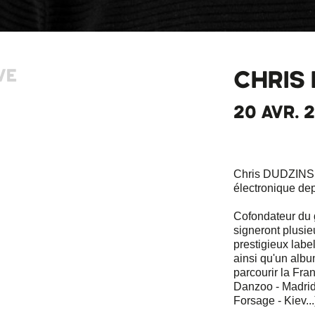
VE
CHRIS 
20 AVR. 2
Chris DUDZINSKI
électronique de
Cofondateur du g
signeront plusi
prestigieux labe
ainsi qu'un albu
parcourir la Fra
Danzoo - Madrid,
Forsage - Kiev...